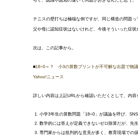
らく、認識や認知の違いで問題がおきるんだと思う。
テニスの壁打ちは極端な例ですが、同じ構造の問題っ
父や母に認知症状はないけれど、今後そういった症状
次は、この記事から。
■
18÷0＝？ 小3の算数プリントが不可解な出題で物
Yahoo!ニュース
詳しい内容は上記URLから確認いただくとして、内容
小学3年生の算数問題「18÷0」が議論を呼び、SN
数学的には答えが定義できないゼロ除算だが、先生
専門家からは批判的な意見が多く、教育現場での