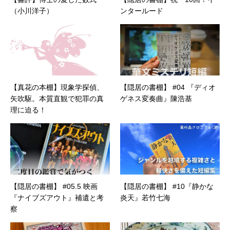
（小川洋子）
ンタールード
【真花の本棚】現象学探偵、
【隠居の書棚】 #04 『ディオ
矢吹駆。本質直観で犯罪の真
ゲネス変奏曲』陳浩基
理に迫る！
【隠居の書棚】 #05.5 映画
【隠居の書棚】 #10『静かな
『ナイブズアウト』補遺と考
炎天』若竹七海
察