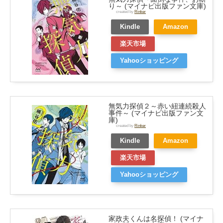
り～ (マイナビ出版ファン文庫)
created by
Rinker
Kindle
Amazon
楽天市場
Yahooショッピング
無気力探偵２～赤い紐連続殺人
事件～ (マイナビ出版ファン文
庫)
created by
Rinker
Kindle
Amazon
楽天市場
Yahooショッピング
家政夫くんは名探偵！ (マイナ