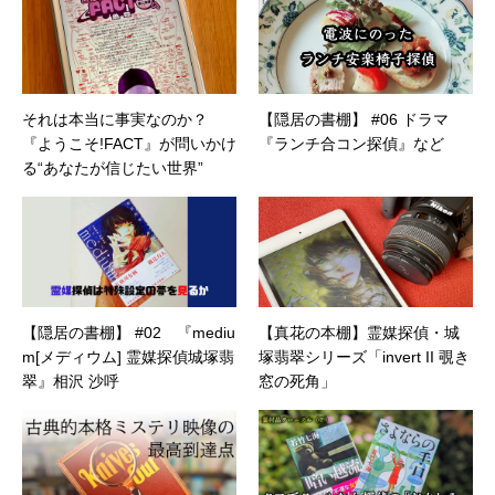
それは本当に事実なのか？
【隠居の書棚】 #06 ドラマ
『ようこそ!FACT』が問いかけ
『ランチ合コン探偵』など
る“あなたが信じたい世界”
【隠居の書棚】 #02 『mediu
【真花の本棚】霊媒探偵・城
m[メディウム] 霊媒探偵城塚翡
塚翡翠シリーズ「invert II 覗き
翠』相沢 沙呼
窓の死角」