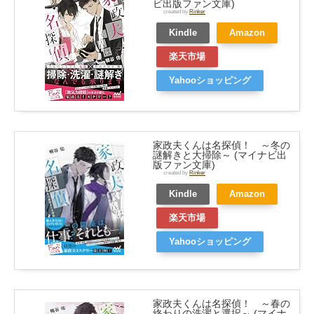
ビ出版ファン文庫)
created by
Rinker
Kindle
Amazon
楽天市場
Yahooショッピング
家政夫くんは名探偵！ ～冬の
謎解きと大掃除～ (マイナビ出
版ファン文庫)
created by
Rinker
Kindle
Amazon
楽天市場
Yahooショッピング
家政夫くんは名探偵！ ～春の
終わりの洗濯と選択～ (マイナ