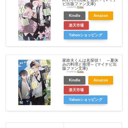
ビ出版ファン文庫)
created by
Rinker
Kindle
Amazon
楽天市場
Yahooショッピング
家政夫くんは名探偵！ ～夏休
みの料理と推理～ (マイナビ出
版ファン文庫)
created by
Rinker
Kindle
Amazon
楽天市場
Yahooショッピング