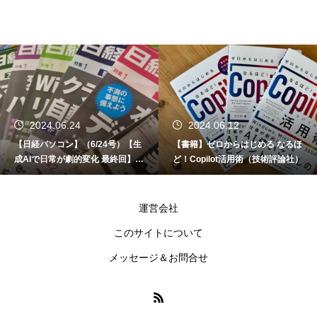
2024.06.24
2024.06.12
【日経パソコン】（6/24号）【生
【書籍】ゼロからはじめる なるほ
成AIで日常が劇的変化 最終回】 A
ど！Copilot活用術（技術評論社）
I時代のアプリケーション／サービ
ス
運営会社
このサイトについて
メッセージ＆お問合せ