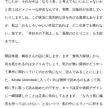
でしたが、それが今は「なろう系」と考えてもいいんじゃないか
と思うほどメジャーな存在なんです。実際、出版社が出資してい
たりしますしね。この状況に批判的な目を向ける風潮もあります
が、私は「おもしろいorいい作品であれば、どこ出身でも構わな
い」派です。「本好きの下剋上」も「薬屋のひとりごと」も大好
きですし。
閑話休題。楠谷さんの話に戻します。まず「無気力探偵」から。
目を惹かれるのはタイトルでしょう。気力が無い探偵がどうやっ
て事件に関わっていくのかが気になり、読んでみることにしまし
た。Kindle Unlimitedに入っていれば無料で読めるのもあって気
軽に手に取って読み始めたのですが、キャラ設定や表紙デザイン
に一瞬躊躇したことは正直に告白しておきます。「なろう系に偏
見を持ってはいけない」と云いつつ、私の中にもラノベに対する