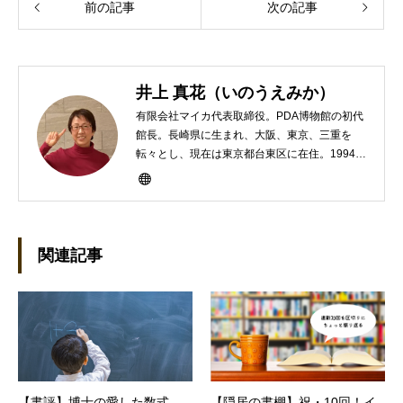
前の記事
次の記事
井上 真花（いのうえみか）
有限会社マイカ代表取締役。PDA博物館の初代
館長。長崎県に生まれ、大阪、東京、三重を
転々とし、現在は東京都台東区に在住。1994年
にHP100LXと出会ったのをきかっけに、フリ
ーライターとして雑誌、書籍などで執筆するよ
うになり、1997年に上京して技術評論社に入
社。その後再び独立し、2001年に「マイカ」を
設立。主な業務は、一般誌や専門誌、業界紙や
関連記事
新聞、Web媒体などBtoCコンテンツ、および広
告やカタログ、導入事例などBtoBコンテンツの
制作。プライベートでは、井上円了哲学塾の第
一期修了生として「哲学カフェ＠神保町」の世
話人、2020年以降は「なごテツ」のオンライン
カフェの世話人を務める。趣味は考えること。
【書評】博士の愛した数式
【隠居の書棚】祝・10回！イ