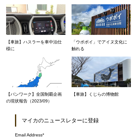
【車旅】ハスラーを車中泊仕
「ウポポイ」でアイヌ文化に
様に
触れる
【バンワーク】全国制覇企画
【車旅】くじらの博物館
の現状報告（2023/09）
マイカのニュースレターに登録
Email Address
*