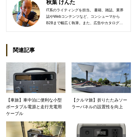
秋葉 けんた
IT系のライティングを担当。 書籍、雑誌、業界
誌やWebコンテンツなど、コンシューマから
B2Bまで幅広く執筆。また、広告やカタログ、
導入事例といった営業支援ツールの制作にも携
わる。年間におよそ200件の原稿を執筆。●これ
までの主な仕事 PC/周辺機器（CPU/DVD・
BD・HD DVD/LCD/プリンタなど）、基幹シス
関連記事
テム（CRM/ERP/SFA/SOA/帳票など）、ストレ
ージ（SAN/NAS/LTO/SASなど）、セキュリテ
ィ（BIOS/UTM/情報漏えい対策/デザスタリカバ
リ/内部統制・コンプライアンス/ネットワーク
セキュリティ/メールセキュリティなど）、ネッ
トワーク（KVMスイッチ/グループウェア/サー
バ/資産管理/シンクライアント/ホスティングな
【車旅】車中泊に便利な小型
【クルマ旅】折りたたみソー
ど）、その他（.NET/BI/カタログ/各種戦略/導入
ポータブル電源と走行充電用
ラーパネルの設置性を向上
事例/パートナー取材など）…ほか、多数執筆。
●連絡先 メール：kenta@office-mica.com
ケーブル