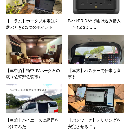
【コラム】ポータブル電源を
BlackFRIDAYで駆け込み購入
選ぶときの3つのポイント
したものは……
【車中泊】街中RVパーク石の
【車旅】ハスラーで仕事も食
蔵（佐賀県佐賀市）
事も
【車旅】ハイエースに網戸を
【バンワーク】テザリングを
つけてみた
安定させるには