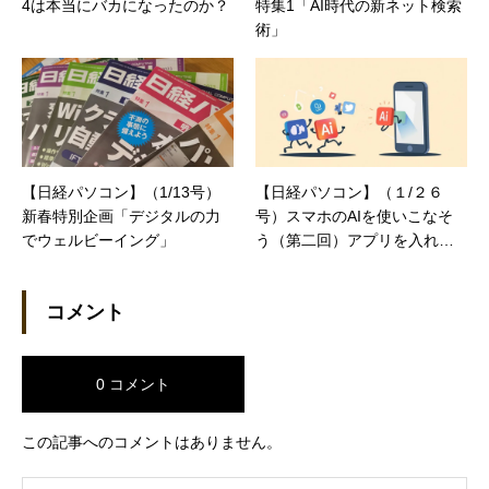
4は本当にバカになったのか？
特集1「AI時代の新ネット検索
術」
【日経パソコン】（1/13号）
【日経パソコン】（１/２６
新春特別企画「デジタルの力
号）スマホのAIを使いこなそ
でウェルビーイング」
う（第二回）アプリを入れる
だけでAIライフが始まる
コメント
0 コメント
この記事へのコメントはありません。