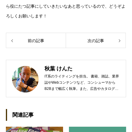
ら役にたつ記事にしていきたいなあと思っているので、どうぞよ
ろしくお願いします！
前の記事
次の記事
秋葉 けんた
IT系のライティングを担当。 書籍、雑誌、業界
誌やWebコンテンツなど、コンシューマから
B2Bまで幅広く執筆。また、広告やカタログ、
導入事例といった営業支援ツールの制作にも携
わる。年間におよそ200件の原稿を執筆。●これ
までの主な仕事 PC/周辺機器（CPU/DVD・
BD・HD DVD/LCD/プリンタなど）、基幹シス
関連記事
テム（CRM/ERP/SFA/SOA/帳票など）、ストレ
ージ（SAN/NAS/LTO/SASなど）、セキュリテ