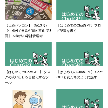
ィ（BIOS/UTM/情報漏えい対策/デザスタリカバ
リ/内部統制・コンプライアンス/ネットワーク
セキュリティ/メールセキュリティなど）、ネッ
トワーク（KVMスイッチ/グループウェア/サー
バ/資産管理/シンクライアント/ホスティングな
【日経パソコン】（5/13号）
【はじめてのChatGPT】ブロ
ど）、その他（.NET/BI/カタログ/各種戦略/導入
【生成AIで日常が劇的変化 第3
グ記事を書く
事例/パートナー取材など）…ほか、多数執筆。
●連絡先 メール：kenta@office-mica.com
回】 AI時代の家計管理術
【はじめてのChatGPT】 タス
【はじめてのChatGPT】 Chat
クの洗い出しを自動化するツ
GPTと友だちのように話す
ール