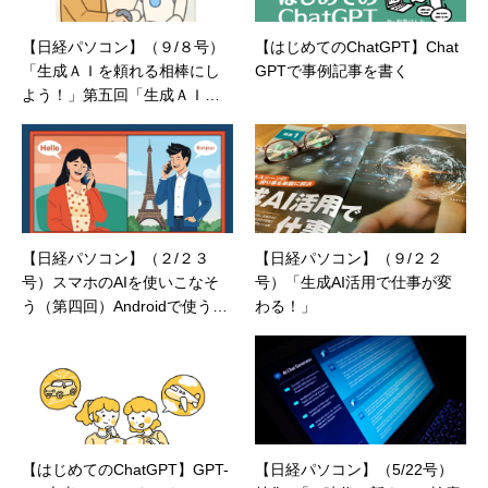
【日経パソコン】（９/８号）
【はじめてのChatGPT】Chat
「生成ＡＩを頼れる相棒にし
GPTで事例記事を書く
よう！」第五回「生成ＡＩと
一緒に生活の課題を解決」
【日経パソコン】（２/２３
【日経パソコン】（９/２２
号）スマホのAIを使いこなそ
号）「生成AI活用で仕事が変
う（第四回）Androidで使うGe
わる！」
miniの実力
【はじめてのChatGPT】GPT-
【日経パソコン】（5/22号）