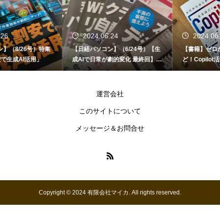
2024.06.24
2024.06.12
【日経パソコン】（6/24号）【生
【書籍】ゼロからはじめる なるほ
成AIで日常が劇的変化 最終回】 A
ど！Copilot活用術（技術評論社）
I時代のアプリケーション／サービ
ス
運営会社
このサイトについて
メッセージ＆お問合せ
Copyright © 2024 有限会社マイカ. All rights reserved.
お問い合わせ