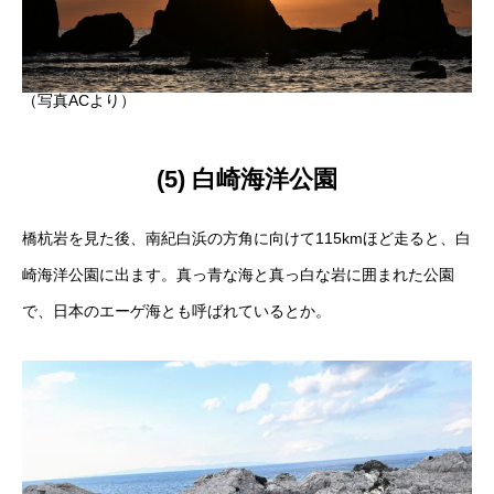
（写真ACより）
(5) 白崎海洋公園
橋杭岩を見た後、南紀白浜の方角に向けて115kmほど走ると、白
崎海洋公園に出ます。真っ青な海と真っ白な岩に囲まれた公園
で、日本のエーゲ海とも呼ばれているとか。