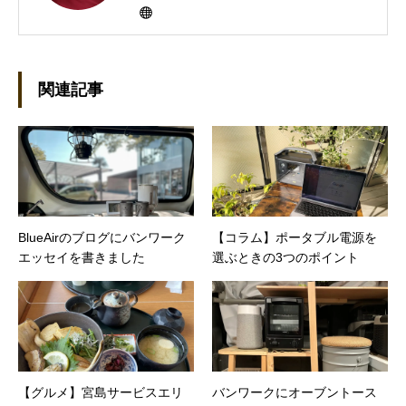
にHP100LXと出会ったのをきかっけに、フリ
ーライターとして雑誌、書籍などで執筆するよ
うになり、1997年に上京して技術評論社に入
社。その後再び独立し、2001年に「マイカ」を
設立。主な業務は、一般誌や専門誌、業界紙や
関連記事
新聞、Web媒体などBtoCコンテンツ、および広
告やカタログ、導入事例などBtoBコンテンツの
制作。プライベートでは、井上円了哲学塾の第
一期修了生として「哲学カフェ＠神保町」の世
話人、2020年以降は「なごテツ」のオンライン
カフェの世話人を務める。趣味は考えること。
BlueAirのブログにバンワーク
【コラム】ポータブル電源を
エッセイを書きました
選ぶときの3つのポイント
【グルメ】宮島サービスエリ
バンワークにオーブントース