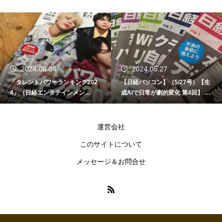
2024.06.04
2024.05.27
「タレントパワーランキング202
【日経パソコン】（5/27号）【生
4」（日経エンタテインメン
成AIで日常が劇的変化 第4回】 AI
ト！）
時代の趣味・エンターテインメン
ト
運営会社
このサイトについて
メッセージ＆お問合せ