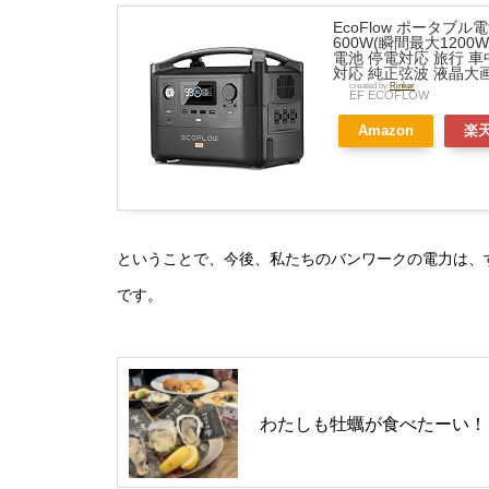
EcoFlow ポータブル電
600W(瞬間最大1200
電池 停電対応 旅行 車
対応 純正弦波 液晶大
created by
Rinker
EF ECOFLOW
Amazon
楽
ということで、今後、私たちのバンワークの電力は、す
です。
わたしも牡蠣が食べたーい！