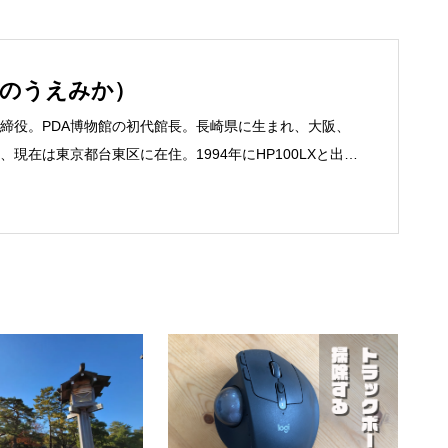
いのうえみか）
締役。PDA博物館の初代館長。長崎県に生まれ、大阪、
現在は東京都台東区に在住。1994年にHP100LXと出会
フリーライターとして雑誌、書籍などで執筆するように
京して技術評論社に入社。その後再び独立し、2001年に「マ
務は、一般誌や専門誌、業界紙や新聞、Web媒体など
よび広告やカタログ、導入事例などBtoBコンテンツの制
、井上円了哲学塾の第一期修了生として「哲学カフェ＠
020年以降は「なごテツ」のオンラインカフェの世話人を
こと。