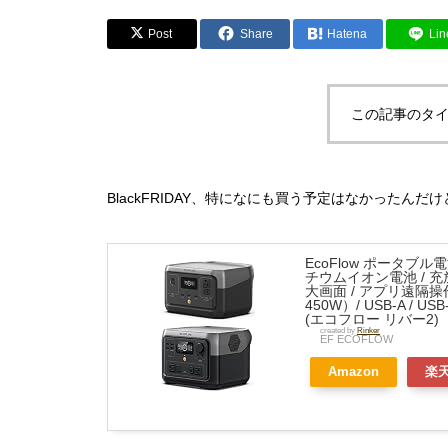
Post
Share
Hatena
Lin
この記事のタイ
BlackFRIDAY、特になにも買う予定はなかったん
EcoFlow ポータブル電
チウムイオン電池 / 充放
大画面 / アプリ遠隔操作 
450W）/ USB-A 
(エコフロー リバー2)
created by
Rinker
EF ECOFLOW
Amazon
楽