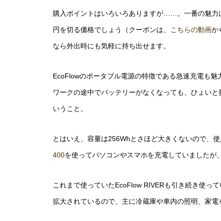
購入ポイントはいろいろありますが……。一番の魅力は、B
円を切る価格でしょう（クーポンは、
こちらの動画
か
なら外出時にも気軽に持ち出せます。
EcoFlowのポータブル電源の特徴である急速充電も魅力
ワークの途中でバッテリーがなくなっても、ひょいと担
いうこと。
とはいえ、容量は256Whとさほど大きくないので、
400
を使ってパソコンやスマホを充電していましたが、その
これまで使っていたEcoFlow RIVERも引き続き使
拡大されているので、主に冷蔵庫や車内の照明、家電