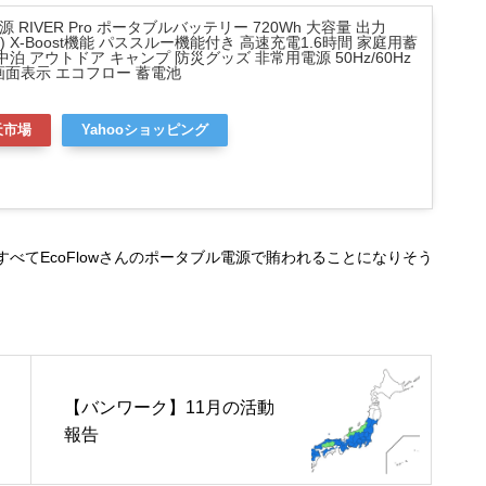
源 RIVER Pro ポータブルバッテリー 720Wh 大容量 出力
W) X-Boost機能 パススルー機能付き 高速充電1.6時間 家庭用蓄
中泊 アウトドア キャンプ 防災グッズ 非常用電源 50Hz/60Hz
画面表示 エコフロー 蓄電池
天市場
Yahooショッピング
べてEcoFlowさんのポータブル電源で賄われることになりそう
【バンワーク】11月の活動
報告