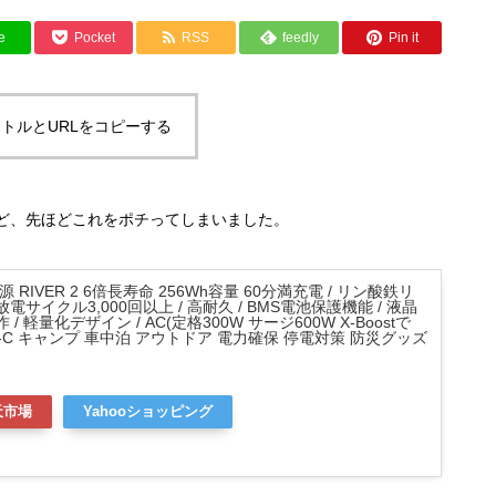
e
Pocket
RSS
feedly
Pin it
トルとURLをコピーする
だけど、先ほどこれをポチってしまいました。
源 RIVER 2 6倍長寿命 256Wh容量 60分満充電 / リン酸鉄リ
電サイクル3,000回以上 / 高耐久 / BMS電池保護機能 / 液晶
/ 軽量化デザイン / AC(定格300W サージ600W X-Boostで
/ USB-C キャンプ 車中泊 アウトドア 電力確保 停電対策 防災グッズ
天市場
Yahooショッピング