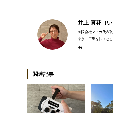
井上 真花（
有限会社マイカ代表取
東京、三重を転々とし、
ったのをきかっけに、
なり、1997年に上
イカ」を設立。主な業
BtoCコンテンツ、お
関連記事
作。プライベートでは
神保町」の世話人、2
務める。趣味は考える