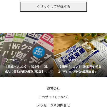
2024.04.23
2024.09.19
【日経パソコン】（4/22号）【生
【日経パソコン】（9/23号）特集
成AIで日常が劇的変化 第2回】AI
2「デジタル時代の遠隔支援」
の力でオンライン会議をアップデ
ート
運営会社
このサイトについて
メッセージ＆お問合せ