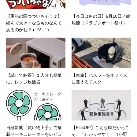
【重箱の隅つついちゃうよ】
【今日は何の日】6月10日／龍
縮んで大きくなるものなんて
船節（ドラゴンボート祭り）
あるのかね？ (´･∀･｀)
【試して納得】１人分も簡単
【車旅】ハスラーをオフィス
に、レンジ炊飯器
に変えるデスク
日経新聞「買い物上手」で最
【PickUP!】こんな時だからこ
新サーキュレーターをレビュ
そ、「わかりやすく」（小野