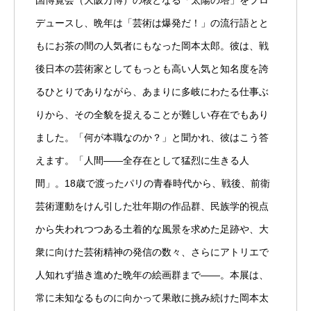
国博覧会（大阪万博）の核となる「太陽の塔」をプロ
デュースし、晩年は「芸術は爆発だ！」の流行語とと
もにお茶の間の人気者にもなった岡本太郎。彼は、戦
後日本の芸術家としてもっとも高い人気と知名度を誇
るひとりでありながら、あまりに多岐にわたる仕事ぶ
りから、その全貌を捉えることが難しい存在でもあり
ました。「何が本職なのか？」と聞かれ、彼はこう答
えます。「人間――全存在として猛烈に生きる人
間」。18歳で渡ったパリの青春時代から、戦後、前衛
芸術運動をけん引した壮年期の作品群、民族学的視点
から失われつつある土着的な風景を求めた足跡や、大
衆に向けた芸術精神の発信の数々、さらにアトリエで
人知れず描き進めた晩年の絵画群まで――。本展は、
常に未知なるものに向かって果敢に挑み続けた岡本太