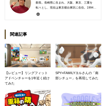
館長。長崎県に生まれ、大阪、東京、三重を
転々とし、現在は東京都台東区に在住。1994年
にHP100LXと出会ったのをきかっけに、フリ
ーライターとして雑誌、書籍などで執筆するよ
うになり、1997年に上京して技術評論社に入
社。その後再び独立し、2001年に「マイカ」を
設立。主な業務は、一般誌や専門誌、業界紙や
関連記事
新聞、Web媒体などBtoCコンテンツ、および広
告やカタログ、導入事例などBtoBコンテンツの
制作。プライベートでは、井上円了哲学塾の第
一期修了生として「哲学カフェ＠神保町」の世
話人、2020年以降は「なごテツ」のオンライン
カフェの世話人を務める。趣味は考えること。
【レビュー】リングフィット
SPY×FAMILYヨルさんの「南
アドベンチャーを1年近く続け
部シチュー」を再現してみた
てみた