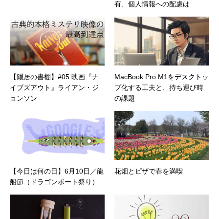
有、個人情報への配慮は
【隠居の書棚】#05 映画『ナ
MacBook Pro M1をデスクトッ
イブズアウト』ライアン・ジ
プ化する工夫と、持ち運び時
ョンソン
の課題
【今日は何の日】6月10日／龍
花畑とピザで春を満喫
船節（ドラゴンボート祭り）