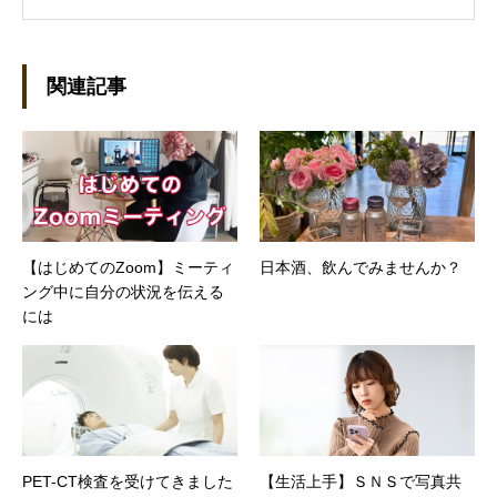
ーライターとして雑誌、書籍などで執筆するよ
うになり、1997年に上京して技術評論社に入
社。その後再び独立し、2001年に「マイカ」を
設立。主な業務は、一般誌や専門誌、業界紙や
関連記事
新聞、Web媒体などBtoCコンテンツ、および広
告やカタログ、導入事例などBtoBコンテンツの
制作。プライベートでは、井上円了哲学塾の第
一期修了生として「哲学カフェ＠神保町」の世
話人、2020年以降は「なごテツ」のオンライン
カフェの世話人を務める。趣味は考えること。
【はじめてのZoom】ミーティ
日本酒、飲んでみませんか？
ング中に自分の状況を伝える
には
PET-CT検査を受けてきました
【生活上手】ＳＮＳで写真共