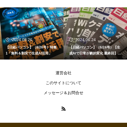
2024.06.24
2024.06.12
8/26号）特集
【日経パソコン】（6/24号）【生
【書籍】ゼロから
成AI活用」
成AIで日常が劇的変化 最終回】 A
ど！Copilot活
I時代のアプリケーション／サービ
ス
運営会社
このサイトについて
メッセージ＆お問合せ