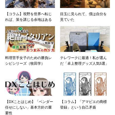
カフェの世話人を務める。趣味は考えること。
【コラム】視野を世界へ転じ
目玉に見られて、僕は自分を
れば、策を講じる余地はある
見ていた
料理苦手女子のための勝負レ
テレワークに最適！私が選ん
シピシリーズ（牧田学）
だ「卓上整理グッズ人気5選」
【DXことはじめ】「ベンダー
【コラム】「アマビエの商標
任せにしない」基本方針の重
登録」という自己矛盾
要性