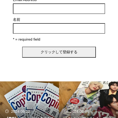
名前
* = required field
024.06.12
2024.06.04
2