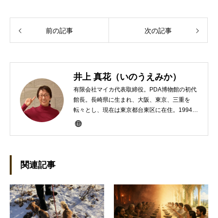
前の記事
次の記事
井上 真花（いのうえみか）
有限会社マイカ代表取締役。PDA博物館の初代
館長。長崎県に生まれ、大阪、東京、三重を
転々とし、現在は東京都台東区に在住。1994年
にHP100LXと出会ったのをきかっけに、フリ
ーライターとして雑誌、書籍などで執筆するよ
うになり、1997年に上京して技術評論社に入
社。その後再び独立し、2001年に「マイカ」を
設立。主な業務は、一般誌や専門誌、業界紙や
関連記事
新聞、Web媒体などBtoCコンテンツ、および広
告やカタログ、導入事例などBtoBコンテンツの
制作。プライベートでは、井上円了哲学塾の第
一期修了生として「哲学カフェ＠神保町」の世
話人、2020年以降は「なごテツ」のオンライン