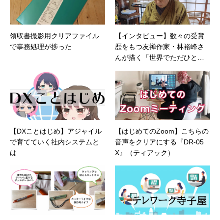
セキュリティ/メールセキュリティなど）、ネッ
トワーク（KVMスイッチ/グループウェア/サー
バ/資産管理/シンクライアント/ホスティングな
領収書撮影用クリアファイル
【インタビュー】数々の受賞
ど）、その他（.NET/BI/カタログ/各種戦略/導入
で事務処理が捗った
歴をもつ友禅作家・林裕峰さ
事例/パートナー取材など）…ほか、多数執筆。
●連絡先 メール：kenta@office-mica.com
んが描く「世界でただひとつ
のPDA」とは
【DXことはじめ】アジャイル
【はじめてのZoom】こちらの
で育てていく社内システムと
音声をクリアにする『DR-05
は
X』（ティアック）