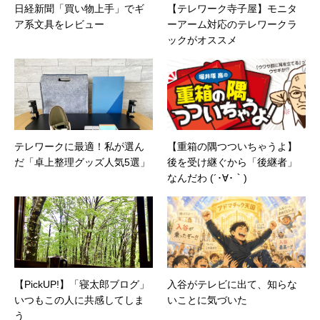
日経新聞「買い物上手」でギ
【テレワーク寺子屋】モニタ
ア系文具をレビュー
ーアーム対応のテレワークラ
ックがオススメ
テレワークに最適！私が選ん
【重箱の隅つついちゃうよ】
だ「卓上整理グッズ人気5選」
後を受け継ぐから「後継者」
なんだわ (´･∀･｀)
【PickUP!】「寝太郎ブログ」
入谷がテレビに出て、知らな
いつもこの人に共感してしま
いことに気づいた
う