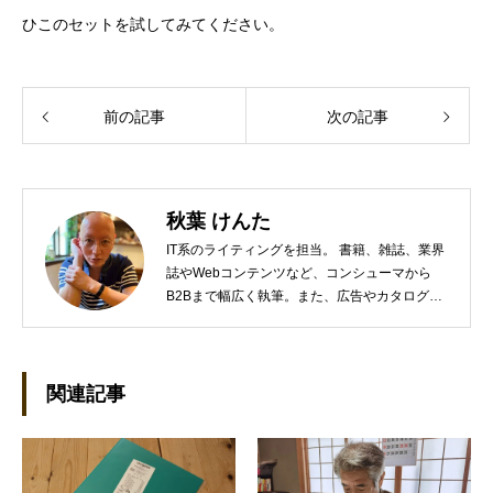
ひこのセットを試してみてください。
前の記事
次の記事
秋葉 けんた
IT系のライティングを担当。 書籍、雑誌、業界
誌やWebコンテンツなど、コンシューマから
B2Bまで幅広く執筆。また、広告やカタログ、
導入事例といった営業支援ツールの制作にも携
わる。年間におよそ200件の原稿を執筆。●これ
までの主な仕事 PC/周辺機器（CPU/DVD・
BD・HD DVD/LCD/プリンタなど）、基幹シス
関連記事
テム（CRM/ERP/SFA/SOA/帳票など）、ストレ
ージ（SAN/NAS/LTO/SASなど）、セキュリテ
ィ（BIOS/UTM/情報漏えい対策/デザスタリカバ
リ/内部統制・コンプライアンス/ネットワーク