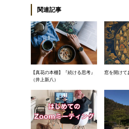
（SAN/NAS/LTO/
関連記事
スタリカバリ/内部統
セキュリティなど）、
産管理/シンクライアン
種戦略/導入事例/パ
kenta@office-mica.c
【真花の本棚】『続ける思考』
窓を開けて
（井上新八）