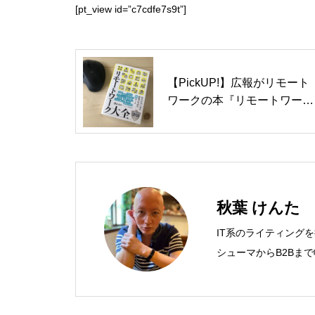
[pt_view id=”c7cdfe7s9t”]
【PickUP!】広報がリモート
ワークの本『リモートワーク
大全』を書いた話
秋葉 けんた
IT系のライティング
シューマからB2Bま
営業支援ツールの制作
での主な仕事 PC/周辺
基幹システム（CRM/E