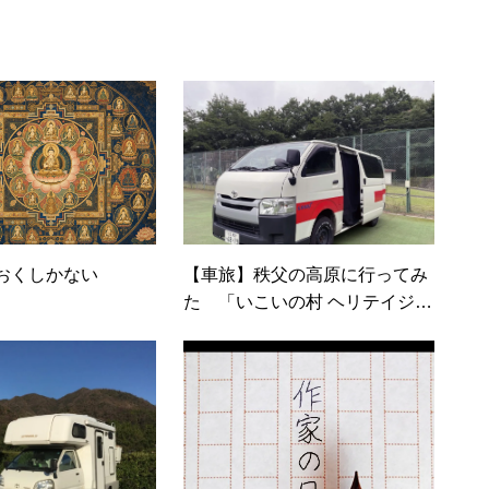
SASなど）、セキュリティ（BIOS/UTM/情報漏えい対策/デザ
制・コンプライアンス/ネットワークセキュリティ/メール
ネットワーク（KVMスイッチ/グループウェア/サーバ/資
ト/ホスティングなど）、その他（.NET/BI/カタログ/各
ートナー取材など）…ほか、多数執筆。●連絡先 メール：
om
おくしかない
【車旅】秩父の高原に行ってみ
た 「いこいの村 ヘリテイジ美
の山」