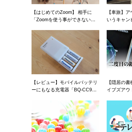
【はじめてのZoom】 相手に
【車旅】ア
「Zoomを使う事ができない」
いうキャン
といわれたときには…
いた頃の話
【レビュー】モバイルバッテリ
【隠居の書棚
ーにもなる充電器「BQ-CC9
イブズアウ
1」