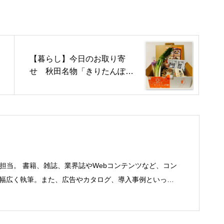
【暮らし】今日のお取り寄
せ 秋田名物「きりたんぽ
鍋」
を担当。 書籍、雑誌、業界誌やWebコンテンツなど、コン
で幅広く執筆。また、広告やカタログ、導入事例といった
にも携わる。年間におよそ200件の原稿を執筆。●これま
機器（CPU/DVD・BD・HD DVD/LCD/プリンタなど）、
RP/SFA/SOA/帳票など）、ストレージ