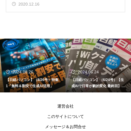
2020.12.16
2024.08.26
2024.06.24
【日経パソコン】（8/26号）特集
【日経パソコン】（6/24号）【生
1「無料＆割安で生成AI活用」
成AIで日常が劇的変化 最終回】 A
I時代のアプリケーション／サービ
ス
運営会社
このサイトについて
メッセージ＆お問合せ