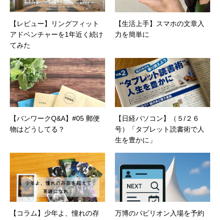
【レビュー】リングフィット
【生活上手】スマホの文章入
アドベンチャーを1年近く続け
力を簡単に
てみた
【バンワークQ&A】#05 郵便
【日経パソコン】（５/２６
物はどうしてる？
号）「タブレット読書術で人
生を豊かに」
【コラム】少年よ、憧れの存
万博のパビリオン入場を予約