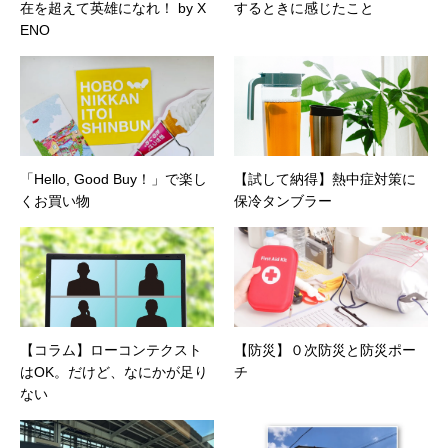
在を超えて英雄になれ！ by X
するときに感じたこと
ENO
「Hello, Good Buy！」で楽し
【試して納得】熱中症対策に
くお買い物
保冷タンブラー
【コラム】ローコンテクスト
【防災】０次防災と防災ポー
はOK。だけど、なにかが足り
チ
ない