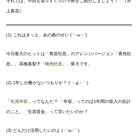
それでは、今回も選りすぐりの５例をご紹介しましょう！ （井
上真花）
(1) これはきっと、あの曲のせい (‘・ω・’)
今日最大のヒットは「青息吐息」のアレンジバージョン「青色吐
息」。高橋真梨子「
桃色吐息
」、偉大です。
(2) 1年しか働かないつもりか？ (´・д・｀)
「
生涯年収
」ってなんだ？ 「年収」ってのは1年間の収入の合計
のこと。「生涯賃金」って言いたいのか？
(3) どんだけ活用したいのよ ( ･´ω･｀)