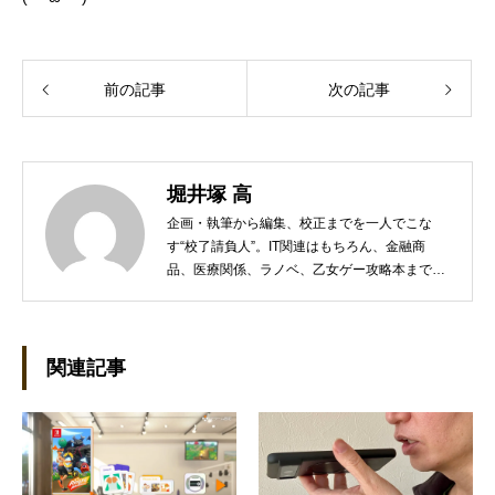
前の記事
次の記事
堀井塚 高
企画・執筆から編集、校正までを一人でこな
す“校了請負人”。IT関連はもちろん、金融商
品、医療関係、ラノベ、乙女ゲー攻略本まで幅
広く対応する。趣味は将棋（アマ三段）と外国
語学習（英語、フランス語、イタリア語）。家
族は高校生の息子とアレクサ6台。座右の銘は
「愚直」「悪党の最期なんて、そんなもんだ
関連記事
ろ」。