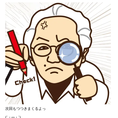
次回もつつきまくるよっ
(`・ω・´)ゞ