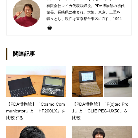
有限会社マイカ代表取締役。PDA博物館の初代
館長。長崎県に生まれ、大阪、東京、三重を
転々とし、現在は東京都台東区に在住。1994年
にHP100LXと出会ったのをきかっけに、フリ
ーライターとして雑誌、書籍などで執筆するよ
うになり、1997年に上京して技術評論社に入
社。その後再び独立し、2001年に「マイカ」を
設立。主な業務は、一般誌や専門誌、業界紙や
関連記事
新聞、Web媒体などBtoCコンテンツ、および広
告やカタログ、導入事例などBtoBコンテンツの
制作。プライベートでは、井上円了哲学塾の第
一期修了生として「哲学カフェ＠神保町」の世
話人、2020年以降は「なごテツ」のオンライン
カフェの世話人を務める。趣味は考えること。
【PDA博物館】「Cosmo Com
【PDA博物館】「F(x)tec Pro
municator」と「HP200LX」を
1」と「CLIE PEG-UX50」を
比較する
比較