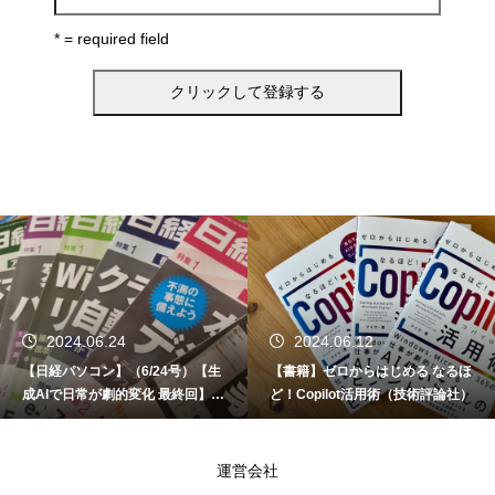
* = required field
2024.06.24
2024.06.12
【日経パソコン】（6/24号）【生
【書籍】ゼロからはじめる なるほ
成AIで日常が劇的変化 最終回】 A
ど！Copilot活用術（技術評論社）
I時代のアプリケーション／サービ
ス
運営会社