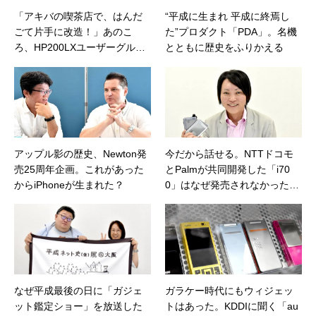
「アキバの喫茶店で、はんだ
“平成に生まれ 平成に終焉し
ごて片手に改造！」あのこ
た”プロダクト「PDA」。名機
ろ、HP200LXユーザーグルー
とともに歴史をふりかえる
プはアツかった
アップル影の歴史、Newton発
今だから話せる。NTTドコモ
売25周年企画。これがあった
とPalmが共同開発した「i70
からiPhoneが生まれた？
0」はなぜ発売されなかったの
か
なぜ平成最後の日に「ガジェ
ガラケー時代にもウィジェッ
ット鑑定ショー」を放送した
トはあった。KDDIに聞く「au