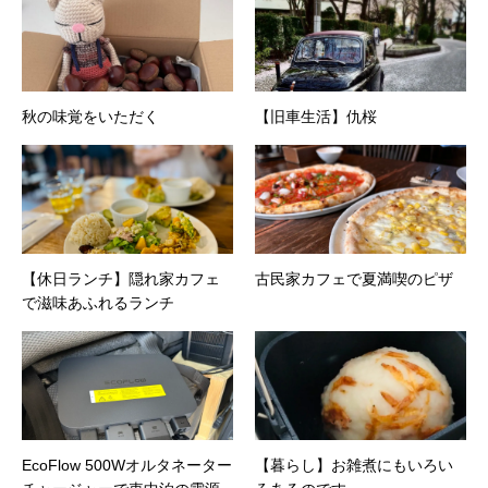
秋の味覚をいただく
【旧車生活】仇桜
【休日ランチ】隠れ家カフェ
古民家カフェで夏満喫のピザ
で滋味あふれるランチ
EcoFlow 500Wオルタネーター
【暮らし】お雑煮にもいろい