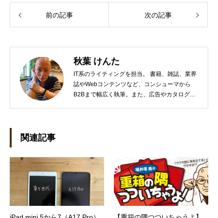
前の記事
次の記事
秋葉 けんた
IT系のライティングを担当。 書籍、雑誌、業界
誌やWebコンテンツなど、コンシューマから
B2Bまで幅広く執筆。また、広告やカタログ、
導入事例といった営業支援ツールの制作にも携
わる。年間におよそ200件の原稿を執筆。●これ
までの主な仕事 PC/周辺機器（CPU/DVD・
BD・HD DVD/LCD/プリンタなど）、基幹シス
関連記事
テム（CRM/ERP/SFA/SOA/帳票など）、ストレ
ージ（SAN/NAS/LTO/SASなど）、セキュリテ
ィ（BIOS/UTM/情報漏えい対策/デザスタリカバ
リ/内部統制・コンプライアンス/ネットワーク
セキュリティ/メールセキュリティなど）、ネッ
トワーク（KVMスイッチ/グループウェア/サー
バ/資産管理/シンクライアント/ホスティングな
iPad mini 5から7（A17 Pro）
【重箱の隅つついちゃうよ】
ど）、その他（.NET/BI/カタログ/各種戦略/導入