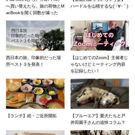
へ買い替えたら、旅の荷物とM
ハードルを山積するな(´･∀･｀)
事例/パートナー取材など）…ほか、多数執筆。
●連絡先 メール：kenta@office-mica.com
acBookを開く回数が減った
西日本の旅、印象的だった場
【はじめてのZoom】主催者じ
所ベスト３を発表！
ゃないけどミーティング内容
を記録したい！
【ランチ】続・ご近所開拓
【ブルーエア】愛犬たちと戸
井田園子さんの追悼コラム？