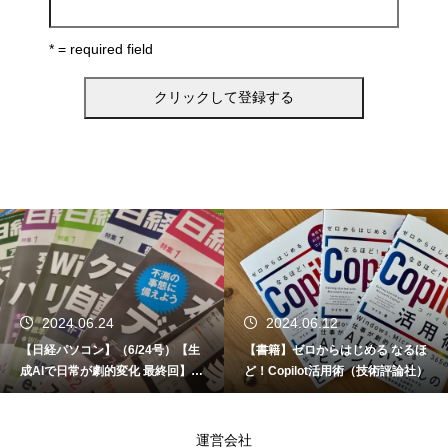
* = required field
2024.06.24
2024.06.12
【日経パソコン】（6/24号）【生
【書籍】ゼロからはじめる なるほ
成AIで日常が劇的変化 最終回】 A
ど！Copilot活用術（技術評論社）
I時代のアプリケーション／サービ
ス
運営会社