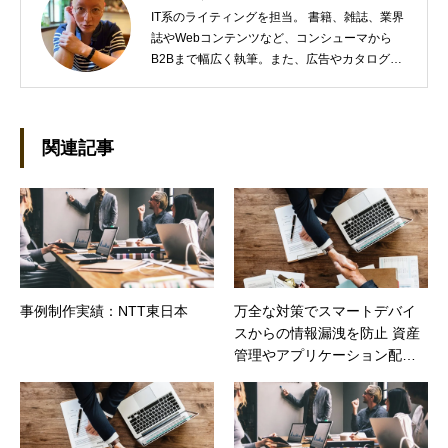
IT系のライティングを担当。 書籍、雑誌、業界
誌やWebコンテンツなど、コンシューマから
B2Bまで幅広く執筆。また、広告やカタログ、
導入事例といった営業支援ツールの制作にも携
わる。年間におよそ200件の原稿を執筆。●これ
までの主な仕事 PC/周辺機器（CPU/DVD・
BD・HD DVD/LCD/プリンタなど）、基幹シス
関連記事
テム（CRM/ERP/SFA/SOA/帳票など）、ストレ
ージ（SAN/NAS/LTO/SASなど）、セキュリテ
ィ（BIOS/UTM/情報漏えい対策/デザスタリカバ
リ/内部統制・コンプライアンス/ネットワーク
セキュリティ/メールセキュリティなど）、ネッ
トワーク（KVMスイッチ/グループウェア/サー
バ/資産管理/シンクライアント/ホスティングな
事例制作実績：NTT東日本
万全な対策でスマートデバイ
ど）、その他（.NET/BI/カタログ/各種戦略/導入
スからの情報漏洩を防止 資産
事例/パートナー取材など）…ほか、多数執筆。
●連絡先 メール：kenta@office-mica.com
管理やアプリケーション配信
の機能で高い作業効率を実現