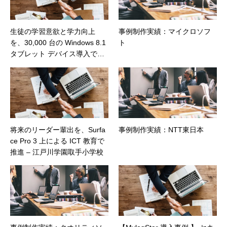
生徒の学習意欲と学力向上
事例制作実績：マイクロソフ
を、30,000 台の Windows 8.1
ト
タブレット デバイス導入で実
現 – 佐鳴予備校
将来のリーダー輩出を、Surfa
事例制作実績：NTT東日本
ce Pro 3 上による ICT 教育で
推進 – 江戸川学園取手小学校