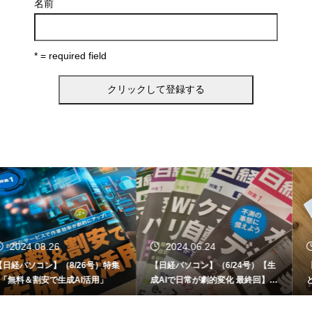
名前
* = required field
2024.06.24
2024.06.12
【日経パソコン】（6/24号）【生
【書籍】ゼロからはじめる なるほ
成AIで日常が劇的変化 最終回】 A
ど！Copilot活用術（技術評論社）
I時代のアプリケーション／サービ
ス