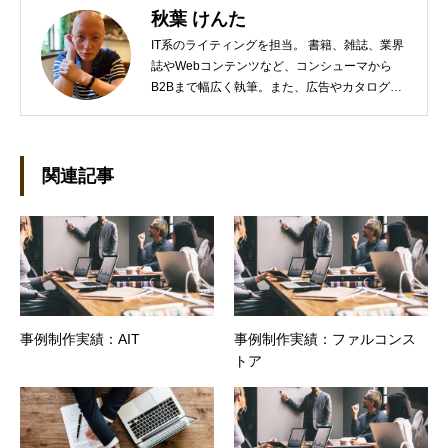
秋葉 けんた
IT系のライティングを担当。 書籍、雑誌、業界
誌やWebコンテンツなど、コンシューマから
B2Bまで幅広く執筆。また、広告やカタログ、
導入事例といった営業支援ツールの制作にも携
わる。年間におよそ200件の原稿を執筆。●これ
までの主な仕事 PC/周辺機器（CPU/DVD・
BD・HD DVD/LCD/プリンタなど）、基幹シス
関連記事
テム（CRM/ERP/SFA/SOA/帳票など）、ストレ
ージ（SAN/NAS/LTO/SASなど）、セキュリテ
ィ（BIOS/UTM/情報漏えい対策/デザスタリカバ
リ/内部統制・コンプライアンス/ネットワーク
セキュリティ/メールセキュリティなど）、ネッ
トワーク（KVMスイッチ/グループウェア/サー
バ/資産管理/シンクライアント/ホスティングな
事例制作実績：AIT
事例制作実績：ファルコンス
ど）、その他（.NET/BI/カタログ/各種戦略/導入
トア
事例/パートナー取材など）…ほか、多数執筆。
●連絡先 メール：kenta@office-mica.com