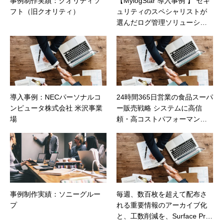
事例制作実績：クオリティソ
【MylogStar 導入事例 】 セキ
フト（旧クオリティ）
ュリティのスペシャリストが
選んだログ管理ソリューショ
ン ≪アルファネット様≫
導入事例：NECパーソナルコ
24時間365日営業の食品スーパ
ンピュータ株式会社 米沢事業
ー販売戦略 システムに高信
場
頼・高コストパフォーマンス
の MIND HAシステムを採用
事例制作実績：ソニーグルー
毎週、数百枚を超えて配布さ
プ
れる重要情報のアーカイブ化
と、工数削減を、Surface Pro