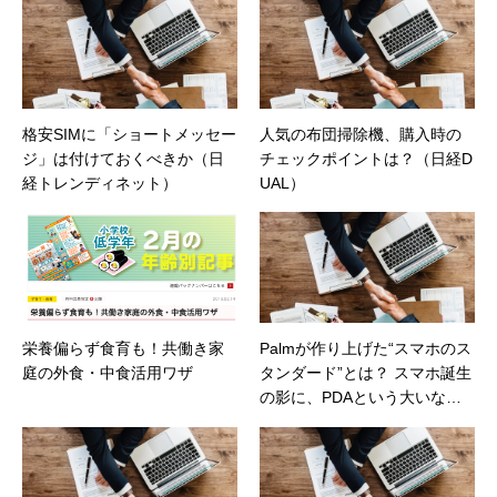
格安SIMに「ショートメッセー
人気の布団掃除機、購入時の
ジ」は付けておくべきか（日
チェックポイントは？（日経D
経トレンディネット）
UAL）
栄養偏らず食育も！共働き家
Palmが作り上げた“スマホのス
庭の外食・中食活用ワザ
タンダード”とは？ スマホ誕生
の影に、PDAという大いなる
実験の舞台（価格.comマガジ
ン）