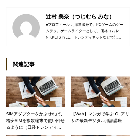
辻村 美奈（つじむら みな）
■プロフィール 北海道出身で、PCゲームのゲー
ムヲタ。ゲームライターとして、価格コムや
NIKKEI STYLE、トレンディネットなどで記事
を執筆しています。 現在、Steamのゲームを紹
介するSteam Maniaを運営中！ ●連絡先 ブロ
グ：https://steammania.tokyo/ メール：
mina@office-mica.com
関連記事
SIMアダプターをかぶせれば、
【Web】マンガで学ぶ OLアリ
格安SIMを複数端末で使い回せ
サの最新デジタル用語講座
るように（日経トレンディネ
ット）