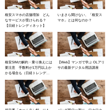
格安スマホの店舗増加 どん
いまさら聞けない、「格安ス
なサービスが受けられる？
マホ」とは何なのか？
【日経トレンディネット】
格安SIMの解約・乗り換えには
【Web】マンガで学ぶ OLアリ
要注意 手数料が1万円以上か
サの最新デジタル用語講座
かる場合も（日経トレンディ
ネット）
超定番「ホームラン軒」にも
パンダ親父一家に、ワクワク