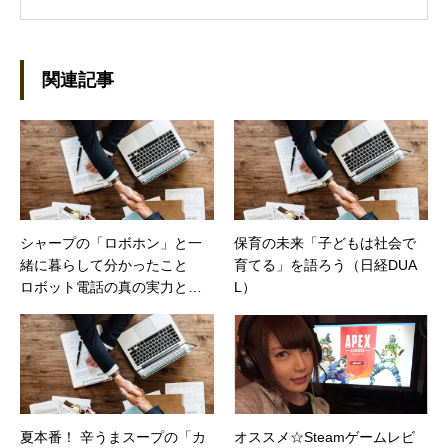
を執筆しています。 現在、Steamのゲームを紹
介するSteam Maniaを運営中！ ●連絡先 ブロ
グ：https://steammania.tokyo/ メール：
mina@office-mica.com
関連記事
シャープの「ロボホン」と一
保育の未来「子どもは社会で
緒に暮らして分かったこと
育てる」を語ろう（日経DUA
ロボット電話の真の実力とは
L）
（日経トレンディネット）
夏本番！ 辛うまスープの「カ
オススメ☆Steamゲームレビ