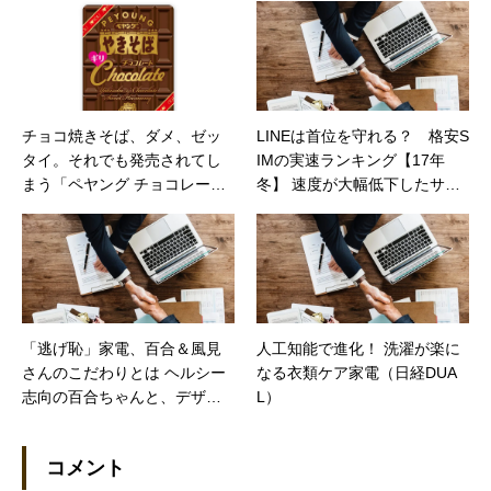
チョコ焼きそば、ダメ、ゼッ
LINEは首位を守れる？ 格安S
タイ。それでも発売されてし
IMの実速ランキング【17年
まう「ペヤング チョコレート
冬】 速度が大幅低下したサー
やきそばギリ」とは？（価格
ビスも【日経トレンディネッ
コムマガジン）
ト】
「逃げ恥」家電、百合＆風見
人工知能で進化！ 洗濯が楽に
さんのこだわりとは ヘルシー
なる衣類ケア家電（日経DUA
志向の百合ちゃんと、デザイ
L）
ン重視の風見さん。二人の恋
の行方は？（日経DUAL）
コメント