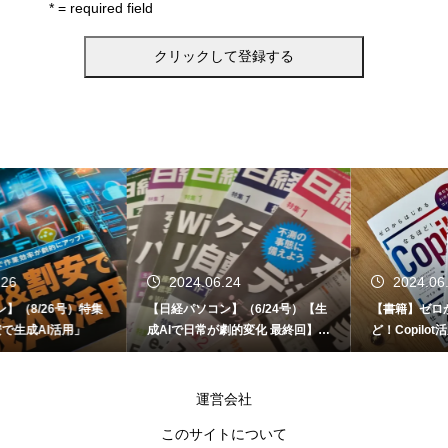
* = required field
2024.06.24
2024.06.12
【日経パソコン】（6/24号）【生
【書籍】ゼロからはじめる なるほ
成AIで日常が劇的変化 最終回】 A
ど！Copilot活用術（技術評論社）
I時代のアプリケーション／サービ
ス
運営会社
このサイトについて