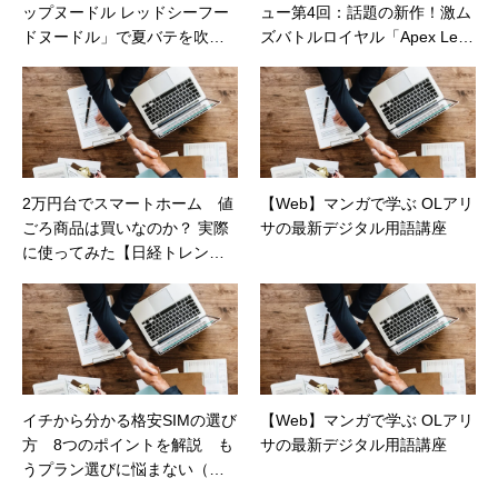
ップヌードル レッドシーフー
ュー第4回：話題の新作！激ム
ドヌードル」で夏バテを吹き
ズバトルロイヤル「Apex Lege
飛ばせ！（カカクコムマガジ
nds™」レビュー
ン）
2万円台でスマートホーム 値
【Web】マンガで学ぶ OLアリ
ごろ商品は買いなのか？ 実際
サの最新デジタル用語講座
に使ってみた【日経トレンデ
ィネット】
イチから分かる格安SIMの選び
【Web】マンガで学ぶ OLアリ
方 8つのポイントを解説 も
サの最新デジタル用語講座
うプラン選びに悩まない（日
経トレンディネット）