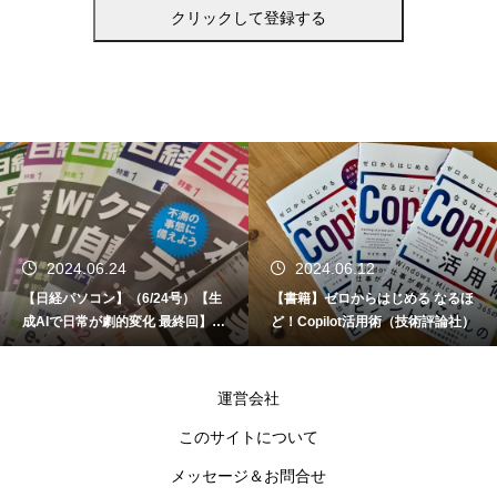
2024.06.24
2024.06.12
【日経パソコン】（6/24号）【生
【書籍】ゼロからはじめる なるほ
成AIで日常が劇的変化 最終回】 A
ど！Copilot活用術（技術評論社）
I時代のアプリケーション／サービ
ス
運営会社
このサイトについて
メッセージ＆お問合せ