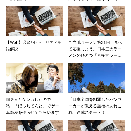
関西では常識！（カカクコム
マガジン）
【Web】必須! セキュリティ用
ご当地ラーメン第31回 食べ
語解説
て応援しよう。日本三大ラー
メンのひとつ「喜多方ラーメ
ン」（価格コムマガジン）
同居人とケンカしたので、
「日本全国を制覇したバンワ
私、「ぼっちてんと」でゲー
ーカーが教える至福のあれこ
ム部屋を作らせてもらいます
れ」連載スタート！