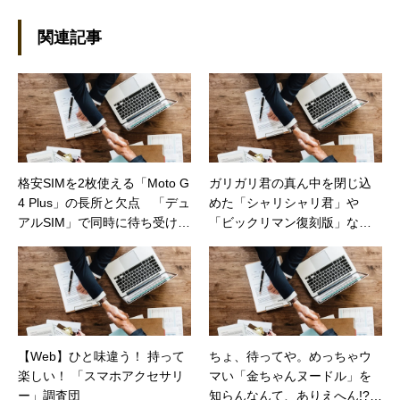
グ：https://steammania.tokyo/ メール：
mina@office-mica.com
関連記事
格安SIMを2枚使える「Moto G
ガリガリ君の真ん中を閉じ込
4 Plus」の長所と欠点 「デュ
めた「シャリシャリ君」や
アルSIM」で同時に待ち受け
「ビックリマン復刻版」な
（日経トレンディネット）
ど“俺ら世代”の新作が続々と発
売！（カカクコムマガジン）
【Web】ひと味違う！ 持って
ちょ、待ってや。めっちゃウ
楽しい！ 「スマホアクセサリ
マい「金ちゃんヌードル」を
ー」調査団
知らんなんて、ありえへん!?