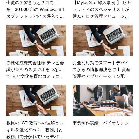
生徒の学習意欲と学力向上
【MylogStar 導入事例 】 セキ
を、30,000 台の Windows 8.1
ュリティのスペシャリストが
タブレット デバイス導入で実
選んだログ管理ソリューショ
現 – 佐鳴予備校
ン ≪アルファネット様≫
赤穂化成株式会社様 テレビ会
万全な対策でスマートデバイ
議が東西のスタジオをつない
スからの情報漏洩を防止 資産
で 人と文化を育むコミュニケ
管理やアプリケーション配信
ーションインフラに
の機能で高い作業効率を実現
教員の ICT 教育への理解とス
事例制作実績：パイオリンク
キルを強化すべく、校務用と
教務用で分かれていたデバイ