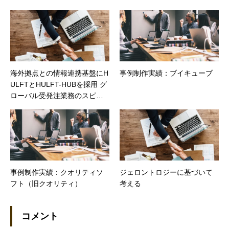
スの Surface Book への一本化
を実施 – 東海大学付属高輪台
高等学校・中等部
海外拠点との情報連携基盤にH
事例制作実績：ブイキューブ
ULFTとHULFT-HUBを採用 グ
ローバル受発注業務のスピー
ドアップと効率化を実現
事例制作実績：クオリティソ
ジェロントロジーに基づいて
フト（旧クオリティ）
考える
コメント