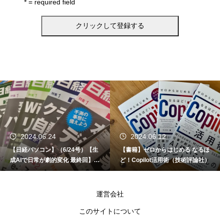
* = required field
2024.06.24
2024.06.12
【日経パソコン】（6/24号）【生
【書籍】ゼロからはじめる なるほ
成AIで日常が劇的変化 最終回】 A
ど！Copilot活用術（技術評論社）
I時代のアプリケーション／サービ
ス
運営会社
このサイトについて