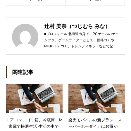
辻村 美奈（つじむら みな）
■プロフィール 北海道出身で、PCゲームのゲー
ムヲタ。ゲームライターとして、価格コムや
NIKKEI STYLE、トレンディネットなどで記事
を執筆しています。 現在、Steamのゲームを紹
介するSteam Maniaを運営中！ ●連絡先 ブロ
グ：https://steammania.tokyo/ メール：
mina@office-mica.com
関連記事
エアコン、ゴミ箱、冷蔵庫 Io
楽天モバイルの新プラン「ス
T家電で快適生活 生活の中で
ーパーホーダイ」はお得か