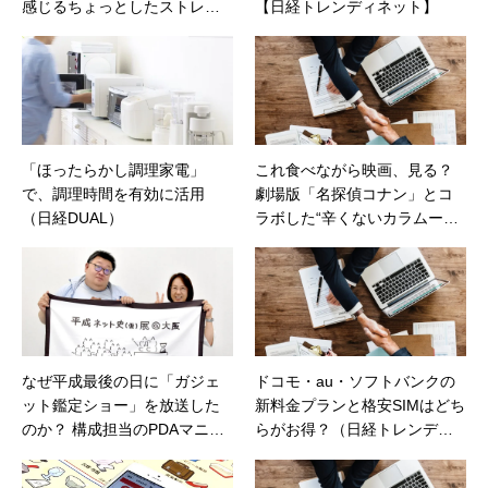
感じるちょっとしたストレ
【日経トレンディネット】
ス、家電が解決してくれるか
も？（日経DUAL）
「ほったらかし調理家電」
これ食べながら映画、見る？
で、調理時間を有効に活用
劇場版「名探偵コナン」とコ
（日経DUAL）
ラボした“辛くないカラムーチ
ョ”など発売（価格.comマガジ
ン）
なぜ平成最後の日に「ガジェ
ドコモ・au・ソフトバンクの
ット鑑定ショー」を放送した
新料金プランと格安SIMはどち
のか？ 構成担当のPDAマニア
らがお得？（日経トレンディ
が登場
ネット）