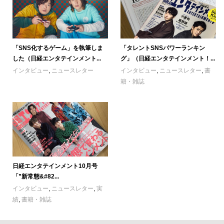
「SNS化するゲーム」を執筆しま
「タレントSNSパワーランキン
した（日経エンタテインメント...
グ」（日経エンタテインメント！...
インタビュー
,
ニュースレター
インタビュー
,
ニュースレター
,
書
籍・雑誌
日経エンタテインメント10月号
「”新常態&#82...
インタビュー
,
ニュースレター
,
実
績
,
書籍・雑誌