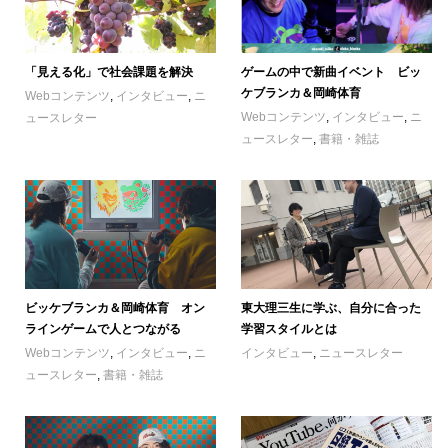
「見える化」で社会課題を解決
ゲームの中で新曲イベント ビッ
ケブランカ＆岡崎体育
Webコンテンツ
,
インタビュー
,
ニ
Webコンテンツ
,
インタビュー
,
ニ
ュースレター
ュースレター
,
書籍・雑誌
ビッケブランカ＆岡崎体育 オン
東大理三生に学ぶ、自分に合った
ラインゲームで人とつながる
学習スタイルとは
Webコンテンツ
,
インタビュー
,
ニ
インタビュー
,
ニュースレター
ュースレター
,
書籍・雑誌