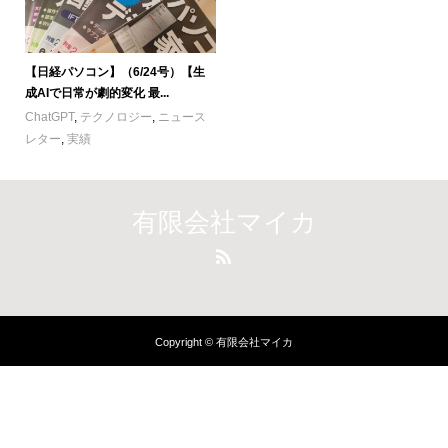
【日経パソコン】（6/24号）【生
成AIで日常が劇的変化 最...
ChatGPT
,
テクノロジー
,
ニュース
レター
,
実績
有限会社マイカ
Copyright © 有限会社マイカ