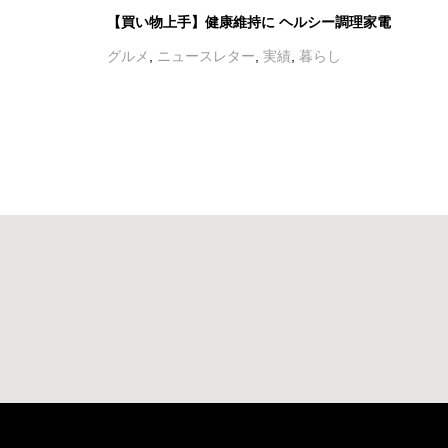
【買い物上手】健康維持に ヘルシー調理家電
グルメ
,
ニュースレター
,
実績
,
暮らし