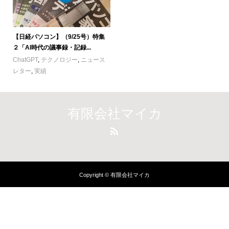
【日経パソコン】（9/25号）特集
２「AI時代の議事録・記録...
ChatGPT
,
テクノロジー
,
ニュース
レター
,
実績
有限会社マイカ
Copyright © 有限会社マイカ