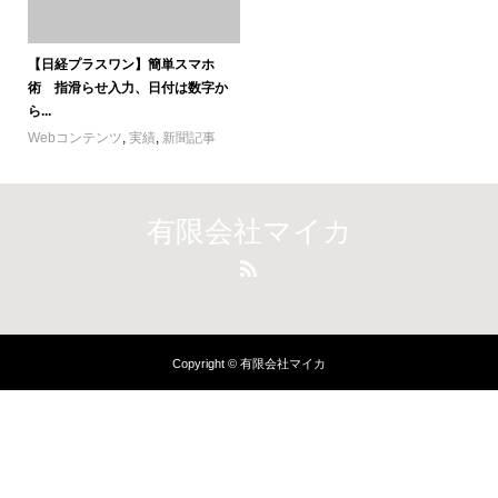
【日経プラスワン】簡単スマホ
術 指滑らせ入力、日付は数字か
ら...
Webコンテンツ
,
実績
,
新聞記事
有限会社マイカ
Copyright © 有限会社マイカ