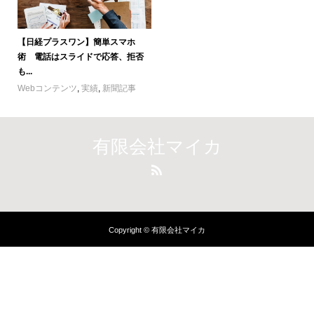
【日経プラスワン】簡単スマホ
術 電話はスライドで応答、拒否
も...
Webコンテンツ
,
実績
,
新聞記事
有限会社マイカ
Copyright © 有限会社マイカ