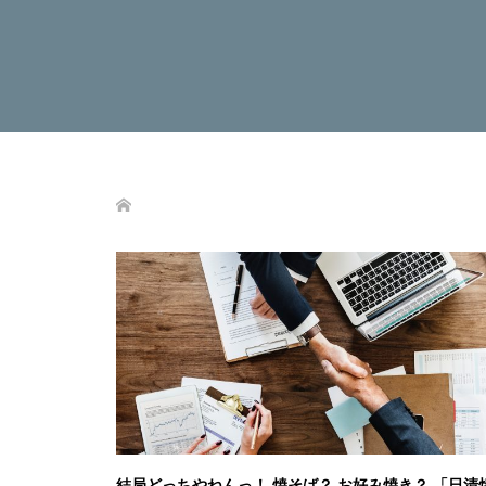
結局どっちやねんっ！ 焼そば？ お好み焼き？ 「日清