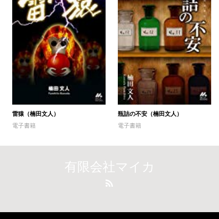
雷猿（楠田文人）
瓶詰の不安（楠田文人）
電子書籍
電子書籍
有限会社マイカ