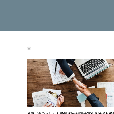
う宮（うみゃ）～！ 静岡名物の“富士宮やきそば＆桜