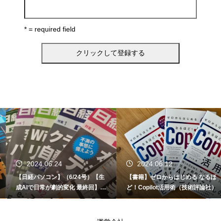
* = required field
2024.06.24
2024.06.12
【日経パソコン】（6/24号）【生
【書籍】ゼロからはじめる なるほ
成AIで日常が劇的変化 最終回】 A
ど！Copilot活用術（技術評論社）
I時代のアプリケーション／サービ
ス