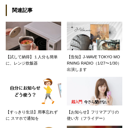
社。その後再び独立し、2001年に「マイカ」を
設立。主な業務は、一般誌や専門誌、業界紙や
関連記事
新聞、Web媒体などBtoCコンテンツ、および広
告やカタログ、導入事例などBtoBコンテンツの
制作。プライベートでは、井上円了哲学塾の第
一期修了生として「哲学カフェ＠神保町」の世
話人、2020年以降は「なごテツ」のオンライン
カフェの世話人を務める。趣味は考えること。
【試して納得】１人分も簡単
【告知】J-WAVE TOKYO MO
に、レンジ炊飯器
RNING RADIO（1/27〜1/30）
出演します
【すっきり生活】用事忘れず
【お知らせ】フリマアプリの
に スマホで通知を
使い方（フライデー）