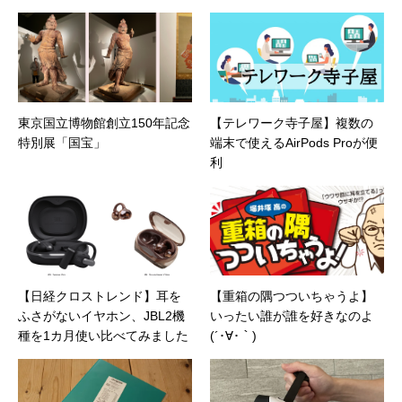
東京国立博物館創立150年記念
【テレワーク寺子屋】複数の
特別展「国宝」
端末で使えるAirPods Proが便
利
【日経クロストレンド】耳を
【重箱の隅つついちゃうよ】
ふさがないイヤホン、JBL2機
いったい誰が誰を好きなのよ
種を1カ月使い比べてみました
(´･∀･｀)