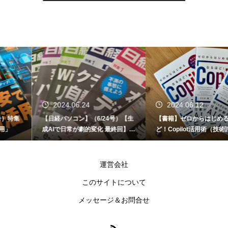
2024.06.24
2024.06.12
【日経パソコン】（6/24号）【生
【書籍】ゼロからはじめる なるほ
成AIで日常が劇的変化 最終回】 A
ど！Copilot活用術（技術評論社）
I時代のアプリケーション／サービ
ス
運営会社
このサイトについて
メッセージ＆お問合せ