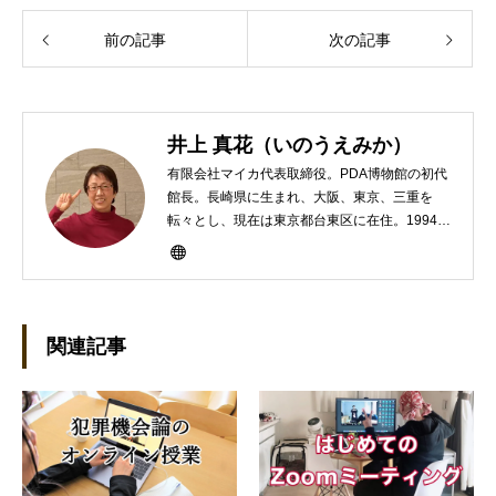
前の記事
次の記事
井上 真花（いのうえみか）
有限会社マイカ代表取締役。PDA博物館の初代
館長。長崎県に生まれ、大阪、東京、三重を
転々とし、現在は東京都台東区に在住。1994年
にHP100LXと出会ったのをきかっけに、フリ
ーライターとして雑誌、書籍などで執筆するよ
うになり、1997年に上京して技術評論社に入
社。その後再び独立し、2001年に「マイカ」を
設立。主な業務は、一般誌や専門誌、業界紙や
関連記事
新聞、Web媒体などBtoCコンテンツ、および広
告やカタログ、導入事例などBtoBコンテンツの
制作。プライベートでは、井上円了哲学塾の第
一期修了生として「哲学カフェ＠神保町」の世
話人、2020年以降は「なごテツ」のオンライン
カフェの世話人を務める。趣味は考えること。