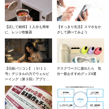
制作。プライベートでは、井上円了哲学塾の第
一期修了生として「哲学カフェ＠神保町」の世
話人、2020年以降は「なごテツ」のオンライン
カフェの世話人を務める。趣味は考えること。
【試して納得】１人分も簡単
【すっきり生活】スマホをか
に、レンジ炊飯器
ざして調べてみよう
【日経パソコン】（５/１１
デスクワークに疲れたら 気
号）デジタルの力でウェルビ
分一新おすすめグッズ4選
ーイング（第３回）アプリの
通知で習慣化をサポート