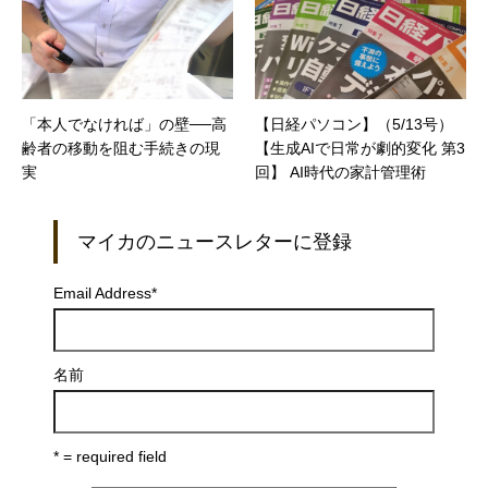
「本人でなければ」の壁──高
【日経パソコン】（5/13号）
齢者の移動を阻む手続きの現
【生成AIで日常が劇的変化 第3
実
回】 AI時代の家計管理術
マイカのニュースレターに登録
Email Address
*
名前
* = required field