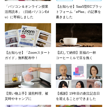
「パソコン＆オンライン授業
【お知らせ】SaaS型ECプラッ
活用読本」（日経パソコンEd
トフォーム「ePlas」の記事を
u）に寄稿しました
書きました
【お知らせ】「Zoomスタート
【試して納得】至福の一杯
ガイド」無料配布中！
コーヒーミルで豆を挽く
【買い物上手】湯煎料理、被
【感謝】19年目の創立記念日
災時やキャンプに
を迎えることができました