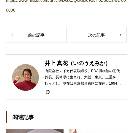
https://www.nikkei.com/article/DGXZQOUD0925H0Z00C24A700
0000
前の記事
次の記事
井上 真花（いのうえみか）
有限会社マイカ代表取締役。PDA博物館の初代
館長。長崎県に生まれ、大阪、東京、三重を
転々とし、現在は東京都台東区に在住。1994年
にHP100LXと出会ったのをきかっけに、フリ
ーライターとして雑誌、書籍などで執筆するよ
うになり、1997年に上京して技術評論社に入
社。その後再び独立し、2001年に「マイカ」を
設立。主な業務は、一般誌や専門誌、業界紙や
関連記事
新聞、Web媒体などBtoCコンテンツ、および広
告やカタログ、導入事例などBtoBコンテンツの