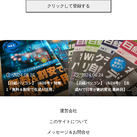
24.08.26
2024.06.24
20
パソコン】（8/26号）特集
【日経パソコン】（6/24号）【生
【書籍
料＆割安で生成AI活用」
成AIで日常が劇的変化 最終回】 A
ど！Co
I時代のアプリケーション／サービ
ス
運営会社
このサイトについて
メッセージ＆お問合せ