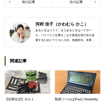
前の記事
次の記事
河村 佳子（かわむら かこ）
あるときはメイド。またあるときはバドガー
ル。バリバリと仕事をこなす真花社長の目を保
養するためにマイカに入社。色物担当。本業は
管理部門。総務・経理の仕事を担当している。
●これまでの主な仕事 短大卒業後、金融系の職
に就くものの阪神大震災に遭い転職。 大阪で不
動産会社に入社し、独学で宅地建物取引主任者
関連記事
の資格を取得。その後、華麗なる転身を試みる
べく上京。設立して間もない会社に携わること
が多かったので、総務的な社内整備を得意とす
る。●連絡先 メール：kako@office-mica.com
【旧車生活】ボルト
取材ツールはiPadとNotability