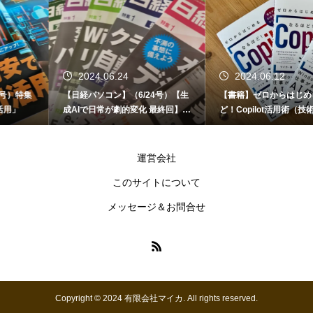
2024.06.24
2024.06.12
【日経パソコン】（6/24号）【生
【書籍】ゼロからはじめる なるほ
成AIで日常が劇的変化 最終回】 A
ど！Copilot活用術（技術評論社）
I時代のアプリケーション／サービ
ス
運営会社
このサイトについて
メッセージ＆お問合せ
Copyright © 2024 有限会社マイカ. All rights reserved.