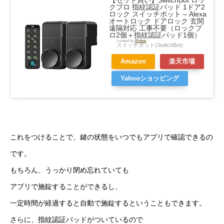
【セット買い】SwitchBot ロッ
クプロ 指紋認証パッド 1ドア2
ロック スイッチボット – Alexa
オートロック ドアロック 玄関
遠隔対応 工事不要（ロックプ
ロ2個＋指紋認証パッド1個）
created by
Rinker
スイッチボット(SwitchBot)
Amazon
楽天市場
Yahooショッピング
これをつけることで、鍵の状態をいつでもアプリで確認できるの
です。
もちろん、うっかり閉め忘れていても
アプリで施錠することができるし、
一定時間が経過すると自動で施錠するということもできます。
さらに、指紋認証パッドがついているので