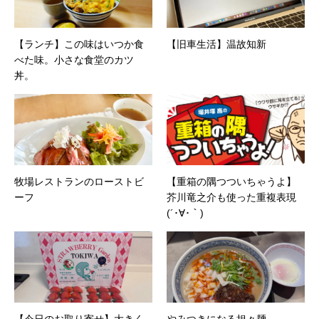
【ランチ】この味はいつか食
【旧車生活】温故知新
べた味。小さな食堂のカツ
丼。
牧場レストランのローストビ
【重箱の隅つついちゃうよ】
ーフ
芥川竜之介も使った重複表現
(´･∀･｀)