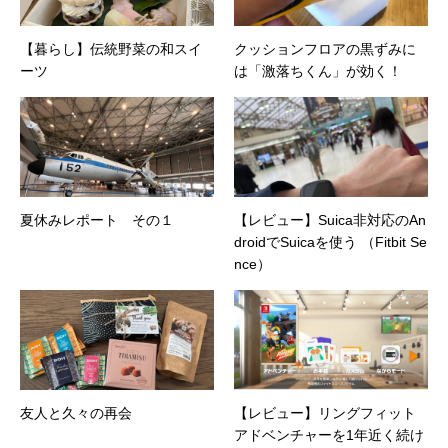
【暮らし】伝統野菜の和スイ
クッションフロアの黒ずみに
ーツ
は「激落ちくん」が効く！
夏休みレポート その１
【レビュー】Suica非対応のAn
droidでSuicaを使う （Fitbit Se
nce）
友人と久々の再会
【レビュー】リングフィット
アドベンチャーを1年近く続け