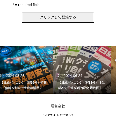
* = required field
2024.06.24
2024.06.12
【日経パソコン】（6/24号）【生
【書籍】ゼロからはじめる なるほ
成AIで日常が劇的変化 最終回】 A
ど！Copilot活用術（技術評論社）
I時代のアプリケーション／サービ
ス
運営会社
このサイトについて