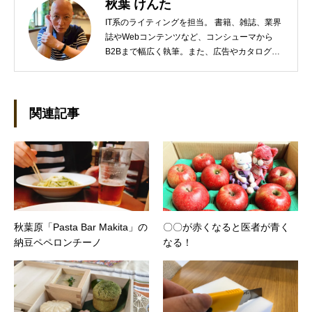
秋葉 けんた
IT系のライティングを担当。 書籍、雑誌、業界
誌やWebコンテンツなど、コンシューマから
B2Bまで幅広く執筆。また、広告やカタログ、
導入事例といった営業支援ツールの制作にも携
わる。年間におよそ200件の原稿を執筆。●これ
までの主な仕事 PC/周辺機器（CPU/DVD・
BD・HD DVD/LCD/プリンタなど）、基幹シス
関連記事
テム（CRM/ERP/SFA/SOA/帳票など）、ストレ
ージ（SAN/NAS/LTO/SASなど）、セキュリテ
ィ（BIOS/UTM/情報漏えい対策/デザスタリカバ
リ/内部統制・コンプライアンス/ネットワーク
セキュリティ/メールセキュリティなど）、ネッ
トワーク（KVMスイッチ/グループウェア/サー
バ/資産管理/シンクライアント/ホスティングな
秋葉原「Pasta Bar Makita」の
〇〇が赤くなると医者が青く
ど）、その他（.NET/BI/カタログ/各種戦略/導入
納豆ペペロンチーノ
なる！
事例/パートナー取材など）…ほか、多数執筆。
●連絡先 メール：kenta@office-mica.com