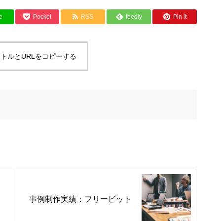
e
Pocket
RSS
feedly
Pin it
トルとURLをコピーする
事例制作実績：フリービット