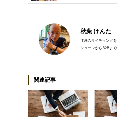
秋葉 けんた
IT系のライティング
シューマからB2Bま
営業支援ツールの制作
での主な仕事 PC/周辺
基幹システム（CRM/E
（SAN/NAS/LTO/
関連記事
スタリカバリ/内部統
セキュリティなど）、
産管理/シンクライアン
種戦略/導入事例/パ
kenta@office-mica.c