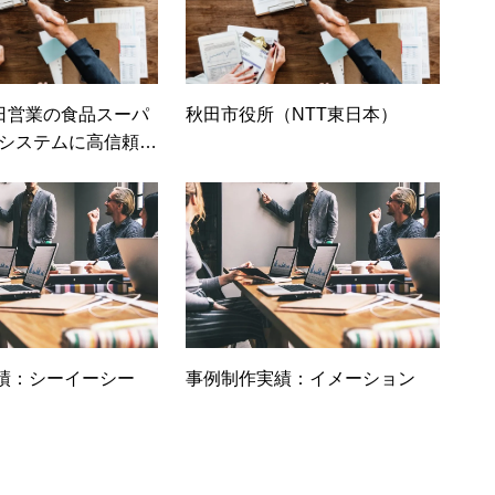
5日営業の食品スーパ
秋田市役所（NTT東日本）
 システムに高信頼・
ォーマンスの MIN
テムを採用
績：シーイーシー
事例制作実績：イメーション