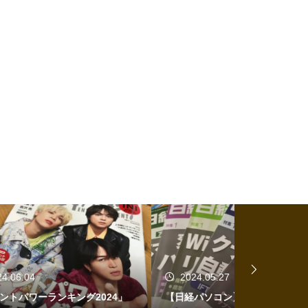
2024.05.27
2024.05.
4」
【日経パソコン】（5/27号）【生成AI
【日経パソコン