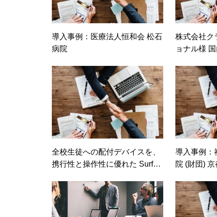
導入事例：医療法人恒和会 松石
株式会社ク
病院
ョナル様 
ビ会議に参
クラウド型
ムLifesize
全校生徒への配付デバイスを、
導入事例：
携行性と操作性に優れた Surfac
院 (財団)
e Pro へ全面移行 – 横須賀市立
横須賀総合高等学校