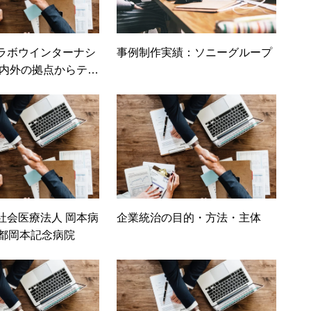
ラボウインターナシ
事例制作実績：ソニーグループ
国内外の拠点からテレ
加可能な環境を実現
のテレビ会議システ
 Cloudを選定
社会医療法人 岡本病
企業統治の目的・方法・主体
 京都岡本記念病院