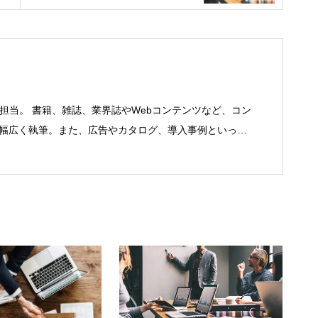
を担当。 書籍、雑誌、業界誌やWebコンテンツなど、コン
で幅広く執筆。また、広告やカタログ、導入事例といった
にも携わる。年間におよそ200件の原稿を執筆。●これま
機器（CPU/DVD・BD・HD DVD/LCD/プリンタなど）、
RP/SFA/SOA/帳票など）、ストレージ
SASなど）、セキュリティ（BIOS/UTM/情報漏えい対策/デザ
制・コンプライアンス/ネットワークセキュリティ/メール
ネットワーク（KVMスイッチ/グループウェア/サーバ/資
ト/ホスティングなど）、その他（.NET/BI/カタログ/各
ートナー取材など）…ほか、多数執筆。●連絡先 メール：
om