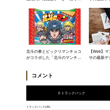
えるときの対策は？（日経トレ
ンディネット）
北斗の拳とビックリマンチョコ
【Web】マ
がコラボした「北斗のマンチョ
サの最新デ
コ」など登場 （カカクコムマガ
ジン）
コメント
0 トラックバック
トラックバックURL