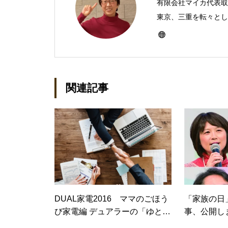
有限会社マイカ代表取
東京、三重を転々とし、
ったのをきかっけに、
なり、1997年に上
イカ」を設立。主な業
BtoCコンテンツ、お
関連記事
作。プライベートでは
神保町」の世話人、2
務める。趣味は考える
DUAL家電2016 ママのごほう
「家族の日
び家電編 デュアラーの「ゆとり
事、公開し
時間」を有効に過ごすための
L）