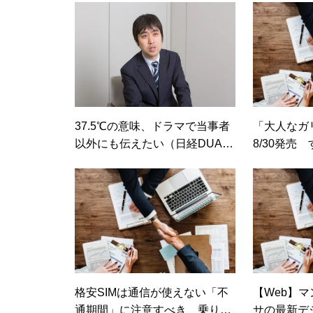
「ごほうび家電」を発表！（日
経DUAL）
37.5℃の意味、ドラマで当事者
「大人なガ
以外にも伝えたい（日経DUA
8/30発売
L）
ちゃって…
してみる？
ン）
格安SIMは通信が使えない「不
【Web】マ
通期間」に注意すべき 乗り換
サの最新デ