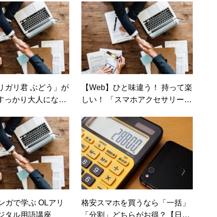
リガリ君 ぶどう」が
【Web】ひと味違う！ 持って楽
 すっかり大人になっ
しい！ 「スマホアクセサリー」
…芳醇な香り、体験
調査団
（カカクコムマガジ
ンガで学ぶ OLアリ
格安スマホを買うなら「一括」
ジタル用語講座
「分割」どちらがお得？【日経