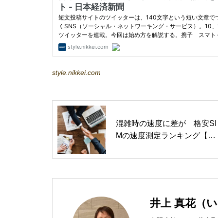
style.nikkei.com
混雑時の速度に差が 格安SI
Mの速度測定ランキング【18
年8月】
井上 真花（