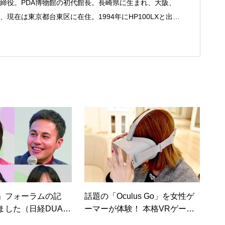
締役。PDA博物館の初代館長。長崎県に生まれ、大阪、
現在は東京都台東区に在住。1994年にHP100LXと出会
フリーライターとして雑誌、書籍などで執筆するように
京して技術評論社に入社。その後再び独立し、2001年に「マ
務は、一般誌や専門誌、業界紙や新聞、Web媒体など
よび広告やカタログ、導入事例などBtoBコンテンツの制
、井上円了哲学塾の第一期修了生として「哲学カフェ＠
020年以降は「なごテツ」のオンラインカフェの世話人を
こと。
」フォーラムの記
話題の「Oculus Go」を女性ゲ
ました（日経DUA
ーマーが体験！ 本格VRゲーム
のベストな入門機かも？