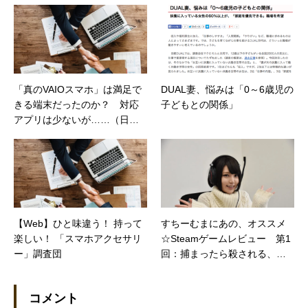
【日経トレンディネット】
「真のVAIOスマホ」は満足で
DUAL妻、悩みは「0～6歳児の
きる端末だったのか？ 対応
子どもとの関係」
アプリは少ないが……（日経
トレンディネット）
【Web】ひと味違う！ 持って
すちーむまにあの、オススメ
楽しい！ 「スマホアクセサリ
☆Steamゲームレビュー 第1
ー」調査団
回：捕まったら殺される、命
がけの鬼ごっこ「Dead by Day
light」
コメント