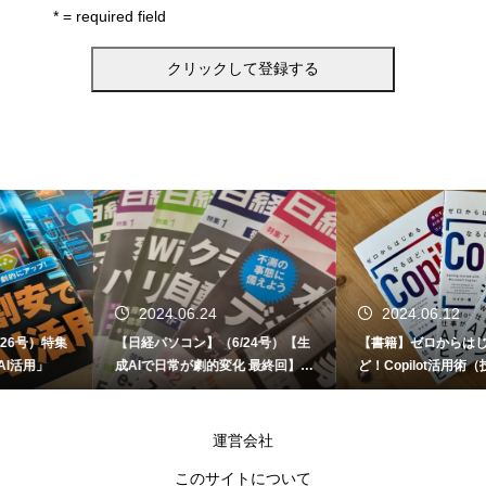
* = required field
2024.06.24
2024.06.12
【日経パソコン】（6/24号）【生
【書籍】ゼロからはじめる なるほ
成AIで日常が劇的変化 最終回】 A
ど！Copilot活用術（技術評論社）
I時代のアプリケーション／サービ
ス
運営会社
このサイトについて