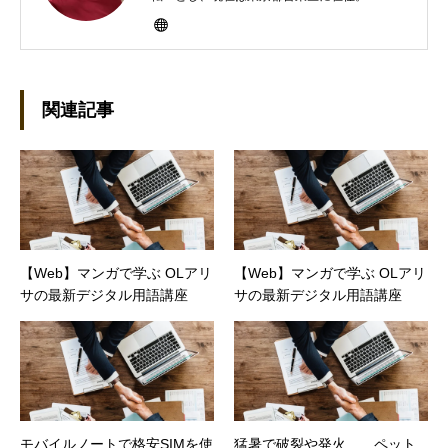
にHP100LXと出会ったのをきかっけに、フリ
ーライターとして雑誌、書籍などで執筆するよ
うになり、1997年に上京して技術評論社に入
社。その後再び独立し、2001年に「マイカ」を
設立。主な業務は、一般誌や専門誌、業界紙や
関連記事
新聞、Web媒体などBtoCコンテンツ、および広
告やカタログ、導入事例などBtoBコンテンツの
制作。プライベートでは、井上円了哲学塾の第
一期修了生として「哲学カフェ＠神保町」の世
話人、2020年以降は「なごテツ」のオンライン
カフェの世話人を務める。趣味は考えること。
【Web】マンガで学ぶ OLアリ
【Web】マンガで学ぶ OLアリ
サの最新デジタル用語講座
サの最新デジタル用語講座
モバイルノートで格安SIMを使
猛暑で破裂や発火… ペット