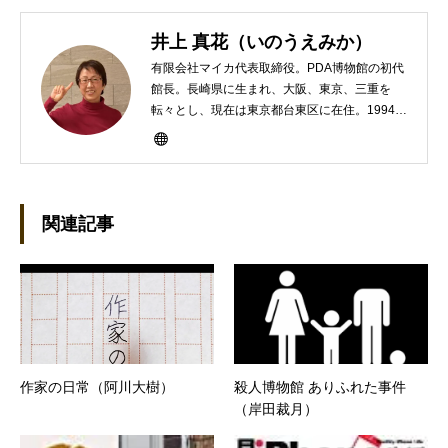
井上 真花（いのうえみか）
有限会社マイカ代表取締役。PDA博物館の初代
館長。長崎県に生まれ、大阪、東京、三重を
転々とし、現在は東京都台東区に在住。1994年
にHP100LXと出会ったのをきかっけに、フリ
ーライターとして雑誌、書籍などで執筆するよ
うになり、1997年に上京して技術評論社に入
社。その後再び独立し、2001年に「マイカ」を
設立。主な業務は、一般誌や専門誌、業界紙や
関連記事
新聞、Web媒体などBtoCコンテンツ、および広
告やカタログ、導入事例などBtoBコンテンツの
制作。プライベートでは、井上円了哲学塾の第
一期修了生として「哲学カフェ＠神保町」の世
話人、2020年以降は「なごテツ」のオンライン
カフェの世話人を務める。趣味は考えること。
作家の日常（阿川大樹）
殺人博物館 ありふれた事件
（岸田裁月）