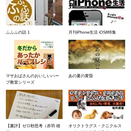
ふふふの話 1
月刊iPhone生活 iOS8特集
マサおばさんのおいしいハー
あの夏の黄昏
ブ教室シリーズ
【書評】ゼロ秒思考（赤羽 雄
オリクトラグス・クニクルス