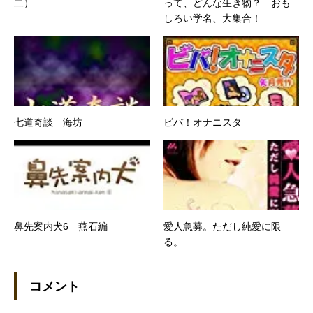
二）
って、どんな生き物？ おも
しろい学名、大集合！
七道奇談 海坊
ビバ！オナニスタ
鼻先案内犬6 燕石編
愛人急募。ただし純愛に限
る。
コメント