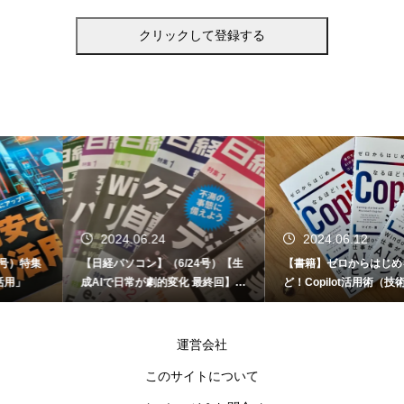
2024.06.24
2024.06.12
【日経パソコン】（6/24号）【生
【書籍】ゼロからはじめる なるほ
成AIで日常が劇的変化 最終回】 A
ど！Copilot活用術（技術評論社）
I時代のアプリケーション／サービ
ス
運営会社
このサイトについて