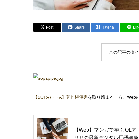
Post
Share
Hatena
Lin
この記事のタイ
【SOPA / PIPA】
著作権侵害
を取り締まる一方、Web
【Web】マンガで学ぶ OLア
リサの最新デジタル用語講座