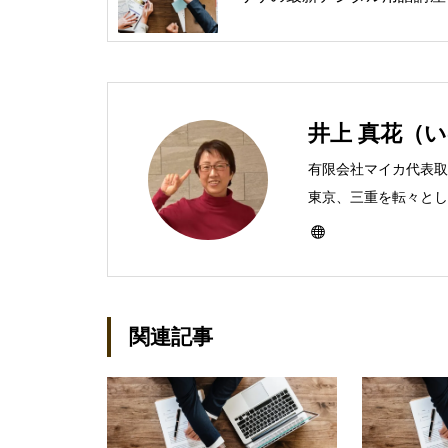
井上 真花（
有限会社マイカ代表取
東京、三重を転々とし、
ったのをきかっけに、
なり、1997年に上
イカ」を設立。主な業
BtoCコンテンツ、お
関連記事
作。プライベートでは
神保町」の世話人、2
務める。趣味は考える