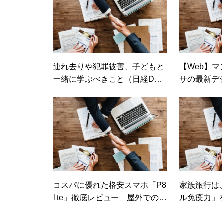
連れ去りや犯罪被害、子どもと
【Web】マ
一緒に学ぶべきこと（日経DUA
サの最新デ
L）
コスパに優れた格安スマホ「P8
家族旅行は
lite」徹底レビュー 屋外での見
ル免疫力」
やすさが魅力、弱点はWi-Fi周
や強盗から