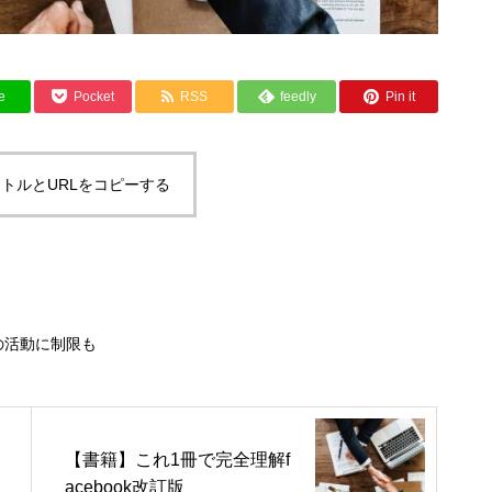
e
Pocket
RSS
feedly
Pin it
トルとURLをコピーする
の活動に制限も
【書籍】これ1冊で完全理解f
acebook改訂版