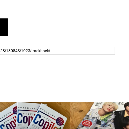
いポイントとは（日
ろう「giftee」（日経DUAL）