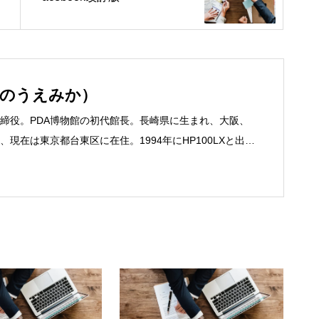
いのうえみか）
締役。PDA博物館の初代館長。長崎県に生まれ、大阪、
現在は東京都台東区に在住。1994年にHP100LXと出会
フリーライターとして雑誌、書籍などで執筆するように
京して技術評論社に入社。その後再び独立し、2001年に「マ
務は、一般誌や専門誌、業界紙や新聞、Web媒体など
よび広告やカタログ、導入事例などBtoBコンテンツの制
、井上円了哲学塾の第一期修了生として「哲学カフェ＠
020年以降は「なごテツ」のオンラインカフェの世話人を
こと。