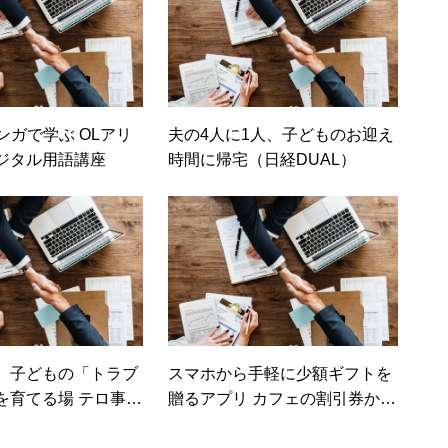
ンガで学ぶ OLアリ
夫の4人に1人、子どものお迎え
ジタル用語講座
時間に帰宅（日経DUAL）
、子どもの「トラブ
スマホから手軽に少額ギフトを
を育てる場 テロ事件
贈るアプリ カフェの割引券から
家族を守るために覚
スキンケアグッズの宅配までそ