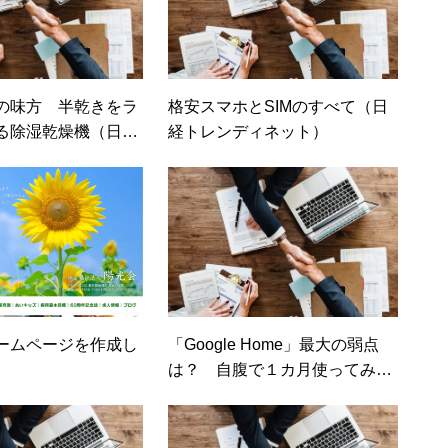
の味方 半乾きをラ
格安スマホとSIMのすべて（日
る除湿乾燥機（日経
経トレンディネット）
ームページを作成し
「Google Home」最大の弱点
は？ 自腹で１カ月使ってみた
調べ物には便利だが……【日経
トレンディネット】