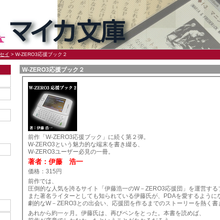
セイ
> W-ZERO3応援ブック２
W-ZERO3応援ブック２
前作「W-ZERO3応援ブック」に続く第２弾。
W-ZERO3という魅力的な端末を書き綴る、
W-ZERO3ユーザー必見の一冊。
著者：伊藤 浩一
価格：315円
前作では、
圧倒的な人気を誇るサイト「伊藤浩一のW－ZERO3応援団」を運営する
また著名ライターとしても知られている伊藤氏が、PDAを愛するように
劇的なW－ZERO3との出会い、応援団を作るまでのストーリーを熱く書
あれから約一ヶ月。伊藤氏は、再びペンをとった。本書を読めば、