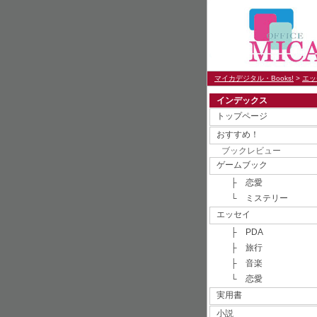
マイカデジタル・Books!
>
エッ
インデックス
トップページ
おすすめ！
ブックレビュー
ゲームブック
├ 恋愛
└ ミステリー
エッセイ
├ PDA
├ 旅行
├ 音楽
└ 恋愛
実用書
小説