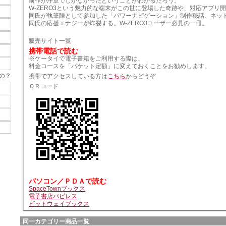
前作が序章でしかなかったということがわかるだろう。
W-ZERO3という魅力的な端末がこの世に登場した奇跡や、対応アプリ
同氏が執筆陣として参加した「パワーナビゲーション」制作秘話、ネッ
同氏の応援エナジーが炸裂する。W-ZERO3ユーザー必見の一冊。
販売サイト一覧
携帯電話で読む
※ケータイで電子書籍をご利用する際は、
料金コースを「パケット定額」に変えておくことをお勧めします。
の？
携帯でアクセスしている方は
こちら
からどうぞ
ＱＲコード
パソコン／ＰＤＡで読む
SpaceTownブックス
電子書店パピレス
ビットウェイブックス
同一カテゴリー商品一覧