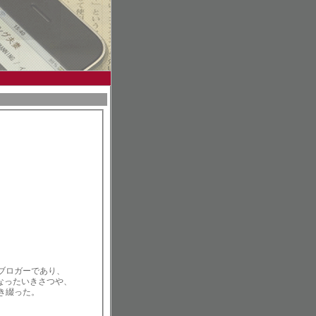
ブロガーであり、
なったいきさつや、
き綴った。