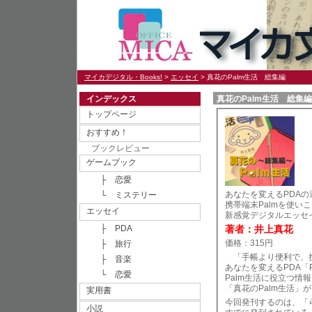
マイカデジタル・Books!
>
エッセイ
> 真花のPalm生活 総集編
インデックス
真花のPalm生活 総集編
トップページ
おすすめ！
ブックレビュー
ゲームブック
├ 恋愛
あなたを変えるPDA
└ ミステリー
携帯端末Palmを使い
エッセイ
新感覚デジタルエッセ
├ PDA
著者：井上真花
価格：315円
├ 旅行
「手帳より便利で、
├ 音楽
あなたを変えるPDA「
└ 恋愛
Palm生活に役立つ情
「真花のPalm生活」
実用書
今回発刊するのは、「ら
小説