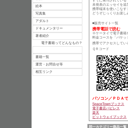
すでに発刊されている「
未発表のエッセイを追
絵本
携帯端末を使いこなす
どうぞじっくりお楽し
写真集
アダルト
■販売サイト一覧
ドキュメンタリー
携帯電話で読む
※ケータイで電子書籍
著者紹介
料金コースを「パケッ
電子書籍ってどんなもの？
携帯でアクセスしてい
ＱＲコード
書籍一覧
運営・お問合せ等
相互リンク
パソコン／ＰＤＡ
SpaceTownブックス
電子書店パピレス
楽天
ビットウェイブックス
同一カテゴリー商品一覧