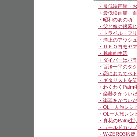
・最低映画館・
・最低映画館 
・昭和のあの頃
・父と娘の銀幕
・トラベル・フ
・洋上のアウシ
・ＵＦＯヨモヤ
・越南的生活
・ダイバーはパ
・百済一平のタ
・恋におちてベ
・ギタリストを
・わくわくPalm
・楽器をかつい
・楽器をかつい
・OL一人旅レシ
・OL一人旅レシ
・真花のPalm生
・ワールドカッ
・W-ZERO3応