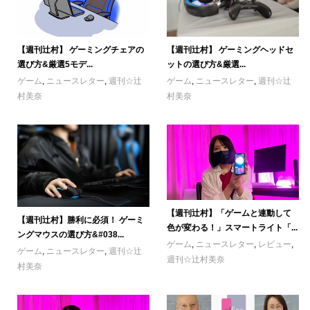
【週刊辻村】 ゲーミングチェアの
【週刊辻村】 ゲーミングヘッドセ
選び方&厳選5モデ...
ットの選び方&厳選...
ゲーム
,
ニュースレター
,
週刊☆辻
ゲーム
,
ニュースレター
,
週刊☆辻
村美奈
村美奈
【週刊辻村】「ゲームと連動して
【週刊辻村】勝利に必須！ ゲーミ
色が変わる！」スマートライト「...
ングマウスの選び方&#038...
ゲーム
,
ニュースレター
,
レビュー
,
ゲーム
,
ニュースレター
,
週刊☆辻
週刊☆辻村美奈
村美奈