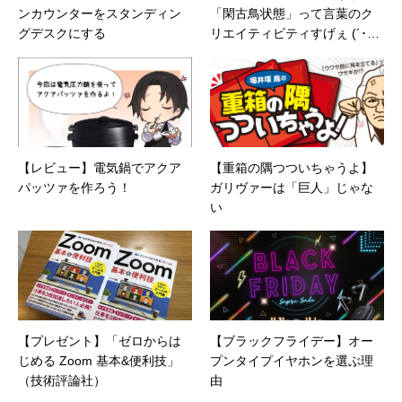
ンカウンターをスタンディン
「閑古鳥状態」って言葉のク
グデスクにする
リエイティビティすげぇ (´･∀･
｀)
【レビュー】電気鍋でアクア
【重箱の隅つついちゃうよ】
パッツァを作ろう！
ガリヴァーは「巨人」じゃな
い
【プレゼント】「ゼロからは
【ブラックフライデー】オー
じめる Zoom 基本&便利技」
プンタイプイヤホンを選ぶ理
（技術評論社）
由