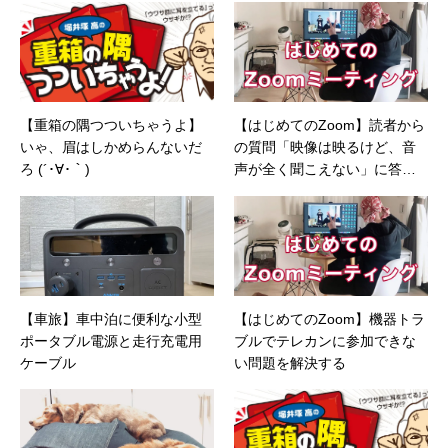
【重箱の隅つついちゃうよ】
【はじめてのZoom】読者から
いゃ、眉はしかめらんないだ
の質問「映像は映るけど、音
ろ (´･∀･｀)
声が全く聞こえない」に答え
ます。
【車旅】車中泊に便利な小型
【はじめてのZoom】機器トラ
ポータブル電源と走行充電用
ブルでテレカンに参加できな
ケーブル
い問題を解決する