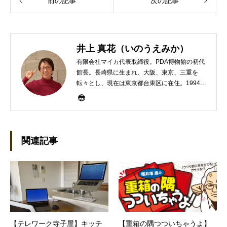
前の記事
次の記事
井上 真花（いのうえみか）
有限会社マイカ代表取締役。PDA博物館の初代
館長。長崎県に生まれ、大阪、東京、三重を
転々とし、現在は東京都台東区に在住。1994年
にHP100LXと出会ったのをきかっけに、フリ
ーライターとして雑誌、書籍などで執筆するよ
うになり、1997年に上京して技術評論社に入
社。その後再び独立し、2001年に「マイカ」を
設立。主な業務は、一般誌や専門誌、業界紙や
関連記事
新聞、Web媒体などBtoCコンテンツ、および広
告やカタログ、導入事例などBtoBコンテンツの
制作。プライベートでは、井上円了哲学塾の第
一期修了生として「哲学カフェ＠神保町」の世
話人、2020年以降は「なごテツ」のオンライン
カフェの世話人を務める。趣味は考えること。
【テレワーク寺子屋】キッチ
【重箱の隅つついちゃうよ】