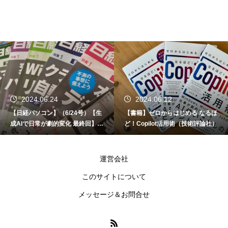
2024.06.24
2024.06.12
【日経パソコン】（6/24号）【生
【書籍】ゼロからはじめる なるほ
成AIで日常が劇的変化 最終回】 A
ど！Copilot活用術（技術評論社）
I時代のアプリケーション／サービ
ス
運営会社
このサイトについて
メッセージ＆お問合せ